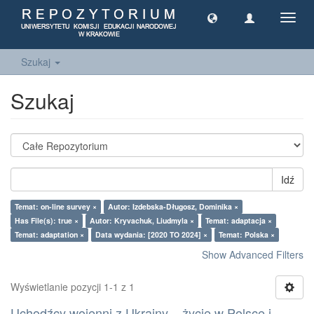
Toggl
navig
Szukaj
Szukaj
Idź
Temat: on-line survey ×
Autor: Izdebska-Długosz, Dominika ×
Has File(s): true ×
Autor: Kryvachuk, Liudmyla ×
Temat: adaptacja ×
Temat: adaptation ×
Data wydania: [2020 TO 2024] ×
Temat: Polska ×
Show Advanced Filters
Wyświetlanie pozycji 1-1 z 1
Uchodźcy wojenni z Ukrainy – życie w Polsce i