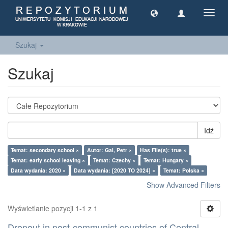
Toggl
navig
Szukaj
Szukaj
Idź
Temat: secondary school ×
Autor: Gal, Petr ×
Has File(s): true ×
Temat: early school leaving ×
Temat: Czechy ×
Temat: Hungary ×
Data wydania: 2020 ×
Data wydania: [2020 TO 2024] ×
Temat: Polska ×
Show Advanced Filters
Wyświetlanie pozycji 1-1 z 1
Dropout in post-communist countries of Central