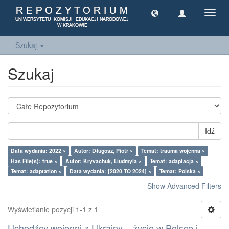
Toggl
navig
Szukaj
Szukaj
Idź
Data wydania: 2022 ×
Autor: Długosz, Piotr ×
Temat: trauma wojenna ×
Has File(s): true ×
Autor: Kryvachuk, Liudmyla ×
Temat: adaptacja ×
Temat: adaptation ×
Data wydania: [2020 TO 2024] ×
Temat: Polska ×
Show Advanced Filters
Wyświetlanie pozycji 1-1 z 1
Uchodźcy wojenni z Ukrainy – życie w Polsce i