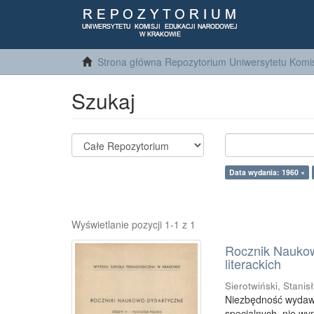
Strona główna Repozytorium Uniwersytetu Komis
Szukaj
Data wydania: 1960 ×
Wyświetlanie pozycji 1-1 z 1
Rocznik Naukowo
literackich
Sierotwiński, Stanis
Niezbędność wydawni
specjalnych, nie w