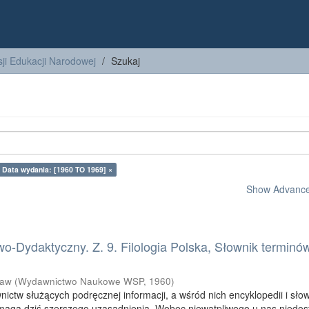
ji Edukacji Narodowej
Szukaj
Data wydania: [1960 TO 1969] ×
Show Advanced
-Dydaktyczny. Z. 9. Filologia Polska, Słownik terminó
ław
(
Wydawnictwo Naukowe WSP
,
1960
)
ctw służących podręcznej informacji, a wśród nich encyklopedii i sło
ymaga dziś szerszego uzasadnienia. Wobec niewątpliwego u nas niedos