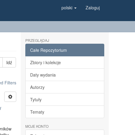
polski
Zaloguj
PRZEGLĄDAJ
Całe Repozytorium
Idź
Zbiory i kolekcje
Daty wydania
 Filters
Autorzy
Tytuły
w
Tematy
MOJE KONTO
wników
tatku