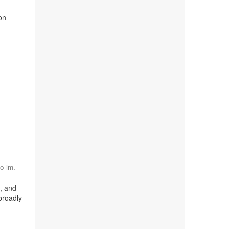
on
o im.
h, and
broadly