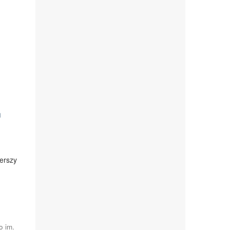
h
erszy
 im.