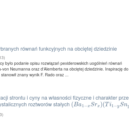
branych równań funkcyjnych na obciętej dziedzinie
13
)
y było podanie opisu rozwiązań pexiderowskich uogólnień równań
-von Neumanna oraz d'Alemberta na obciętej dziedzinie. Inspirację do
 stanowił znany wynik F. Rado oraz ...
cji strontu i cyny na własności fizyczne i charakter prz
ystalicznych roztworów stałych
(
(
B
a
1
−
x
S
r
x
)
(
T
)
i
(
1
−
y
S
n
y
)
O
B
a
S
r
T
i
S
n
1
−
1
−
x
x
y
3
)