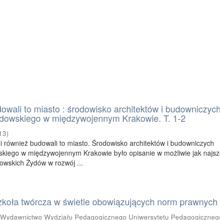
owali to miasto : środowisko architektów i budowniczyc
dowskiego w międzywojennym Krakowie. T. 1-2
13
)
i również budowali to miasto. Środowisko architektów i budowniczych
kiego w międzywojennym Krakowie było opisanie w możliwie jak najsz
owskich Żydów w rozwój ...
koła twórcza w świetle obowiązujących norm prawnych
(
Wydawnictwo Wydziału Pedagogicznego Uniwersytetu Pedagogicznego