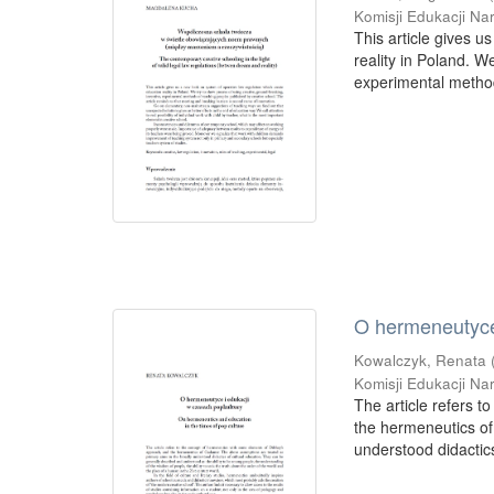
Komisji Edukacji Na
This article gives u
reality in Poland. W
experimental method
O hermeneutyce
Kowalczyk, Renata
Komisji Edukacji Na
The article refers 
the hermeneutics of
understood didactics 