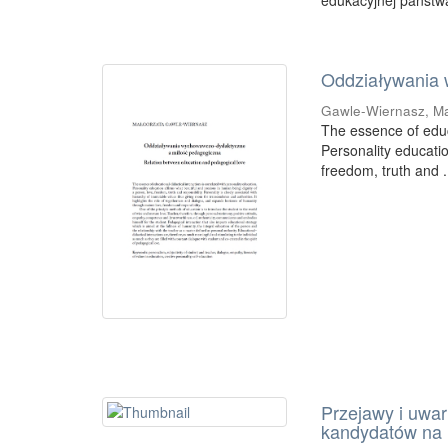
edukacyjnej państwa
Oddziaływania 
Gawle-Wiernasz, M
The essence of educa
Personality educatio
freedom, truth and .
Przejawy i uwar
kandydatów na 