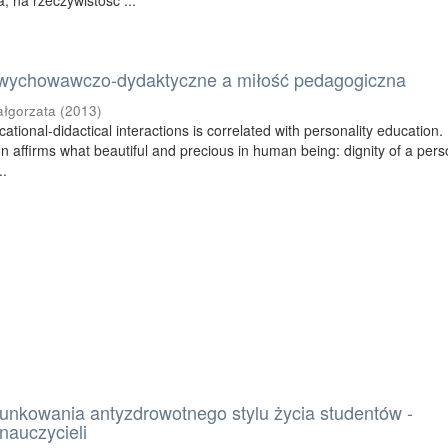
, na rzeczywistość ...
wychowawczo-dydaktyczne a miłość pedagogiczna
ałgorzata
(
2013
)
tional-didactical interactions is correlated with personality education.
n affirms what beautiful and precious in human being: dignity of a pers
..
unkowania antyzdrowotnego stylu życia studentów -
nauczycieli