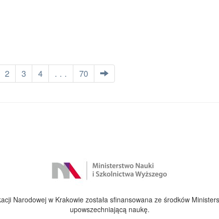
2
3
4
. . .
70
cji Narodowej w Krakowie została sfinansowana ze środków Ministers
upowszechniającą naukę.