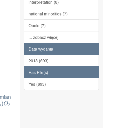
interpretation (8)
national minorities (7)
Opole (7)
... zobacz więcej
Data wydania
2013 (693)
Has File(s)
Yes (693)
emian
3
)
O
3
y