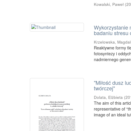
Kowalski, Paweł
(
2
Wykorzystanie 
badaniu stresu
Krzelowska, Magda
Reaktywne formy tl
fotosyntezy i oddy
nadmiernego gener
"Miłość dusz lu
twórczej"
Dolata, Elżbieta
(
20
The aim of this arti
representative of “t
image of an ideal tut