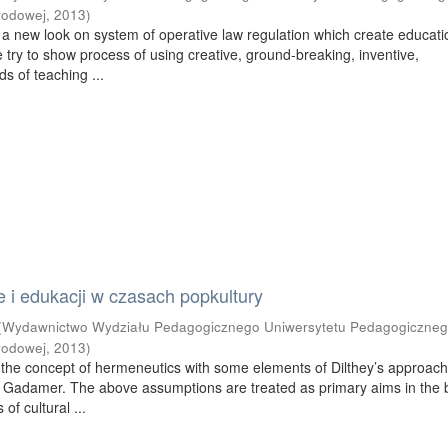
rodowej
,
2013
)
s a new look on system of operative law regulation which create educati
e try to show process of using creative, ground-breaking, inventive,
s of teaching ...
 i edukacji w czasach popkultury
(
Wydawnictwo Wydziału Pedagogicznego Uniwersytetu Pedagogiczneg
rodowej
,
2013
)
to the concept of hermeneutics with some elements of Dilthey’s approac
 Gadamer. The above assumptions are treated as primary aims in the 
of cultural ...