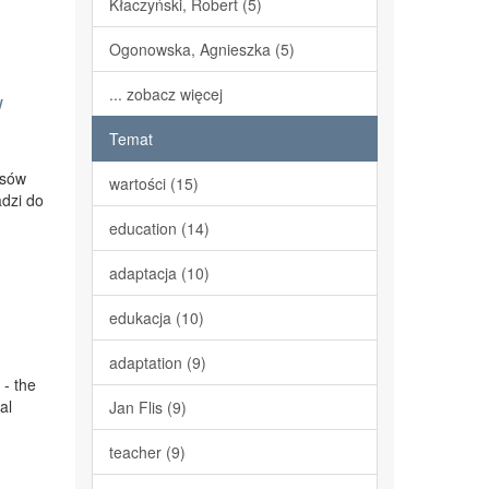
Kłaczyński, Robert (5)
Ogonowska, Agnieszka (5)
... zobacz więcej
w
Temat
esów
wartości (15)
adzi do
education (14)
adaptacja (10)
edukacja (10)
adaptation (9)
 - the
al
Jan Flis (9)
teacher (9)