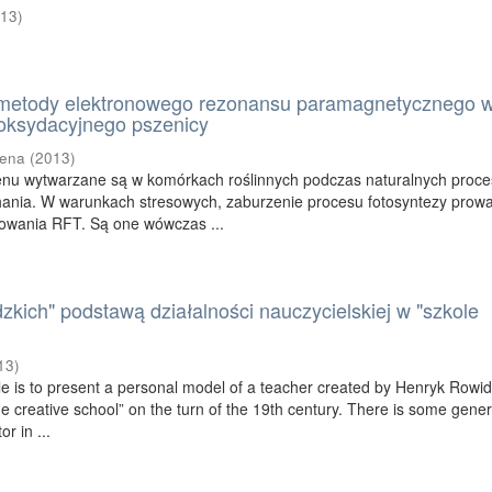
013
)
metody elektronowego rezonansu paramagnetycznego 
 oksydacyjnego pszenicy
lena
(
2013
)
enu wytwarzane są w komórkach roślinnych podczas naturalnych proc
chania. W warunkach stresowych, zaburzenie procesu fotosyntezy prow
owania RFT. Są one wówczas ...
dzkich" podstawą działalności nauczycielskiej w "szkole
13
)
cle is to present a personal model of a teacher created by Henryk Rowid
he creative school” on the turn of the 19th century. There is some gener
or in ...