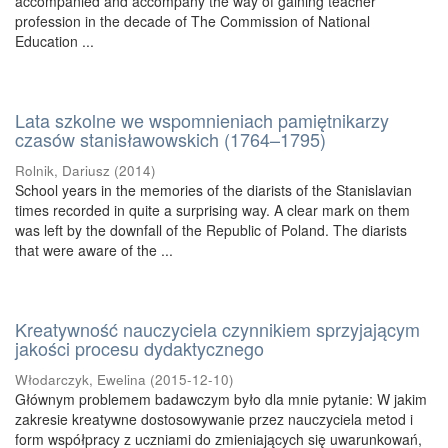
accompanied and accompany the way of gaining teacher
profession in the decade of The Commission of National
Education ...
Lata szkolne we wspomnieniach pamiętnikarzy
czasów stanisławowskich (1764–1795)
Rolnik, Dariusz
(
2014
)
School years in the memories of the diarists of the Stanislavian
times recorded in quite a surprising way. A clear mark on them
was left by the downfall of the Republic of Poland. The diarists
that were aware of the ...
Kreatywność nauczyciela czynnikiem sprzyjającym
jakości procesu dydaktycznego
Włodarczyk, Ewelina
(
2015-12-10
)
Głównym problemem badawczym było dla mnie pytanie: W jakim
zakresie kreatywne dostosowywanie przez nauczyciela metod i
form współpracy z uczniami do zmieniających się uwarunkowań,