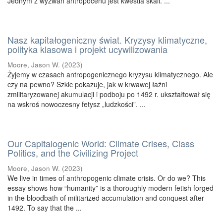
Jednym z wyzwań antropocenu jest kwestia skali. ...
Nasz kapitałogeniczny świat. Kryzysy klimatyczne,
polityka klasowa i projekt ucywilizowania
Moore, Jason W.
(
2023
)
Żyjemy w czasach antropogenicznego kryzysu klimatycznego. Ale
czy na pewno? Szkic pokazuje, jak w krwawej łaźni
zmilitaryzowanej akumulacji i podboju po 1492 r. ukształtował się
na wskroś nowoczesny fetysz „ludzkości”. ...
Our Capitalogenic World: Climate Crises, Class
Politics, and the Civilizing Project
Moore, Jason W.
(
2023
)
We live in times of anthropogenic climate crisis. Or do we? This
essay shows how “humanity” is a thoroughly modern fetish forged
in the bloodbath of militarized accumulation and conquest after
1492. To say that the ...