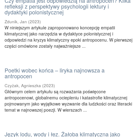
Czy empatia jest odpowiedzią na antropocen? Kilka
refleksji z perspektywy psychologii lektury i
dydaktyki polonistycznej
Zdunik, Jan
(
2023
)
W niniejszym artykule zaproponowano koncepcję empatii
klimatycznej jako narzędzia w dydaktyce polonistycznej i
odpowiedzi na kryzys klimatyczny epoki antropocenu. W pierwszej
części omówione zostały najważniejsze ...
Poetki wobec końca – liryka najnowsza a
antropocen
Czyżak, Agnieszka
(
2023
)
Głównym celem artykułu są rozważania poświęcone
antropocenowi, globalnemu ociepleniu i katastrofie klimatycznej
pojmowanym jako wyjątkowe wyzwanie dla ludzkości oraz literacki
temat w najnowszej poezji. W wierszach ...
Język lodu, wody i łez. Żałoba klimatyczna jako