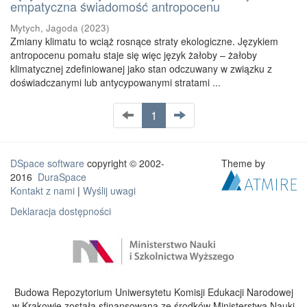
empatyczna świadomość antropocenu
Mytych, Jagoda
(
2023
)
Zmiany klimatu to wciąż rosnące straty ekologiczne. Językiem
antropocenu pomału staje się więc język żałoby – żałoby
klimatycznej zdefiniowanej jako stan odczuwany w związku z
doświadczanymi lub antycypowanymi stratami ...
1
DSpace software
copyright © 2002-
Theme by
2016
DuraSpace
Kontakt z nami
|
Wyślij uwagi
Deklaracja dostępności
Budowa Repozytorium Uniwersytetu Komisji Edukacji Narodowej
w Krakowie została sfinansowana ze środków Ministerstwa Nauki