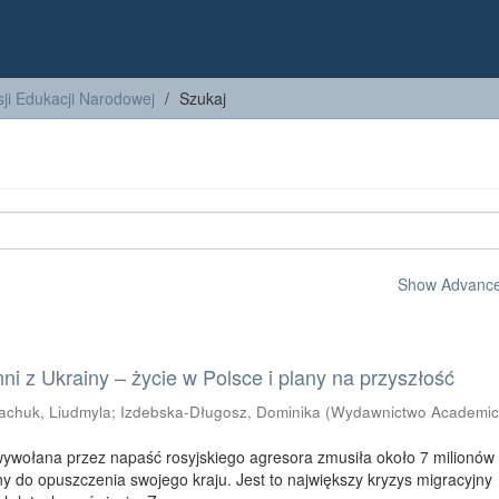
ji Edukacji Narodowej
Szukaj
Show Advanced
i z Ukrainy – życie w Polsce i plany na przyszłość
achuk, Liudmyla
;
Izdebska-Długosz, Dominika
(
Wydawnictwo Academic
wywołana przez napaść rosyjskiego agresora zmusiła około 7 milionów
 do opuszczenia swojego kraju. Jest to największy kryzys migracyjny