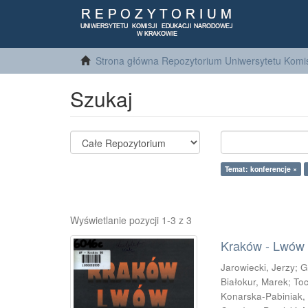
Strona główna Repozytorium Uniwersytetu Komis
Szukaj
Temat: konferencje ×
Wyświetlanie pozycji 1-3 z 3
Kraków - Lwów : 
Jarowiecki, Jerzy
;
G
Białokur, Marek
;
Toc
Konarska-Pabiniak,