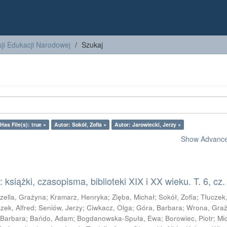
ji Edukacji Narodowej
Szukaj
Has File(s): true ×
Autor: Sokół, Zofia ×
Autor: Jarowiecki, Jerzy ×
Show Advanced
książki, czasopisma, biblioteki XIX i XX wieku. T. 6, cz.
zella, Grażyna
;
Kramarz, Henryka
;
Zięba, Michał
;
Sokół, Zofia
;
Tłuczek
zek, Alfred
;
Seniów, Jerzy
;
Ciwkacz, Olga
;
Góra, Barbara
;
Wrona, Gra
 Barbara
;
Bańdo, Adam
;
Bogdanowska-Spuła, Ewa
;
Borowiec, Piotr
;
Mic