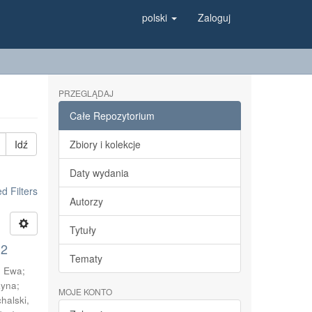
polski
Zaloguj
PRZEGLĄDAJ
Całe Repozytorium
Idź
Zbiory i kolekcje
Daty wydania
 Filters
Autorzy
Tytuły
 2
Tematy
, Ewa
;
żyna
;
MOJE KONTO
halski,