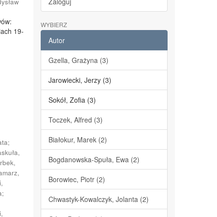
Zaloguj
dysław
wów:
WYBIERZ
iach 19-
Autor
Gzella, Grażyna (3)
Jarowiecki, Jerzy (3)
Sokół, Zofia (3)
Toczek, Alfred (3)
Białokur, Marek (2)
ata
;
askuła,
Bogdanowska-Spuła, Ewa (2)
rbek,
amarz,
Borowiec, Piotr (2)
,
a
;
Chwastyk-Kowalczyk, Jolanta (2)
-
,