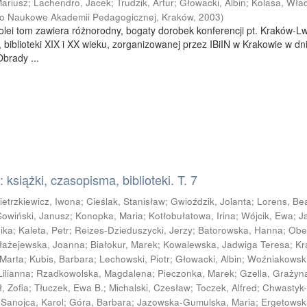
Mariusz
;
Lachendro, Jacek
;
Trudzik, Artur
;
Głowacki, Albin
;
Kolasa, Wła
o Naukowe Akademii Pedagogicznej, Kraków
,
2003
)
 kolei tom zawiera różnorodny, bogaty dorobek konferencji pt. Kraków-L
, biblioteki XIX i XX wieku, zorganizowanej przez IBiIN w Krakowie w dn
Obrady ...
książki, czasopisma, biblioteki. T. 7
ietrzkiewicz, Iwona
;
Cieślak, Stanisław
;
Gwioździk, Jolanta
;
Lorens, Be
Sowiński, Janusz
;
Konopka, Maria
;
Kotłobułatowa, Irina
;
Wójcik, Ewa
;
J
ika
;
Kaleta, Petr
;
Reizes-Dzieduszycki, Jerzy
;
Batorowska, Hanna
;
Obe
łażejewska, Joanna
;
Białokur, Marek
;
Kowalewska, Jadwiga Teresa
;
Kr
 Marta
;
Kubis, Barbara
;
Lechowski, Piotr
;
Głowacki, Albin
;
Woźniakowski
Lilianna
;
Rzadkowolska, Magdalena
;
Pieczonka, Marek
;
Gzella, Grażyn
, Zofia
;
Tłuczek, Ewa B.
;
Michalski, Czesław
;
Toczek, Alfred
;
Chwastyk
;
Sanojca, Karol
;
Góra, Barbara
;
Jazowska-Gumulska, Maria
;
Ergetowski