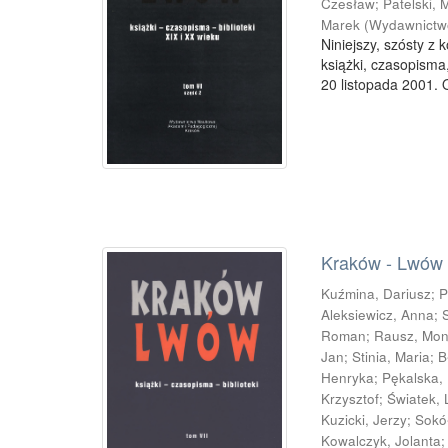
Czesław
;
Patelski, 
Marek
(
Wydawnictw
Niniejszy, szósty z
książki, czasopisma
20 listopada 2001. 
Kraków - Lwów : 
Kuźmina, Dariusz
;
P
Aleksiewicz, Anna
;
Roman
;
Rausz, Mon
Jan
;
Stinia, Maria
;
B
Henryka
;
Pękalska,
Krzysztof
;
Światek, 
Kuzicki, Jerzy
;
Sokół
Kowalczyk, Jolanta