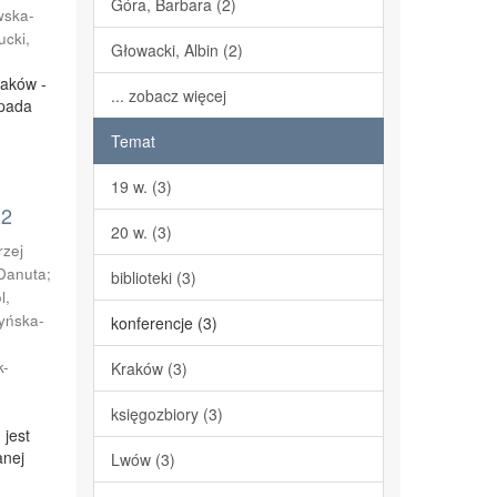
Góra, Barbara (2)
wska-
ucki,
Głowacki, Albin (2)
raków -
... zobacz więcej
opada
Temat
19 w. (3)
 2
20 w. (3)
rzej
Danuta
;
biblioteki (3)
l,
yńska-
konferencje (3)
k-
Kraków (3)
księgozbiory (3)
 jest
anej
Lwów (3)