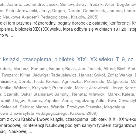
ak, Joanna
;
Lachendro, Jacek
;
Seniów, Jerzy
;
Trudzik, Artur
;
Bogdano
c, Piotr
;
Jarowiecki, Jerzy
;
Degen, Dorota
;
Gomoliszek, Joanna
;
Lador
 Naukowe Akademii Pedagogicznej, Kraków
,
2005
)
kolei tom przynosi różnorodny, bogaty dorobek z ostatniej konferencji K
pisma, biblioteki XIX i XX wieku, która odbyła się w dniach 19 i 20 list
o w ...
książki, czasopisma, biblioteki XIX i XX wieku. T. 9, cz.
kubek, Mariusz
;
Янишин, Богдан
;
Bujak, Jan
;
Toczek, Alfred
;
Bieś, And
, Ryszard
;
Klima, Jadwiga
;
Tadeusiewicz, Hanna
;
Sokół, Zofia
;
Wańka, 
misińska, Dorota
;
Fluda-Krokos, Agnieszka
;
Przeniosło, Małgorzata
;
Mó
Monika
;
Walczak, Krzysztof
;
Przeniosło, Marek
;
Jarowiecki, Jerzy
;
Korcz
a
;
Czarnik, Oskar Stanisław
;
Samotyj, Renata
;
Miławicki, Marek
;
Kaleta,
iтaлiй
;
Педич, Василь
;
Zapalec, Anna
;
Fogelzang-Adler, Ewa
;
Chwasty
;
Kwiecień, Sabina
;
Matras, Wanda
;
Przybysz-Stawska, Magdalena
owe Uniwersytetu Pedagogicznego, Kraków
,
2009
)
tom z cyklu Kraków-Lwów: książki, czasopisma, biblioteki XIX i XX wieku
ynarodowej Konferencji Naukowej pod tym samym tytułem zorganizow
macji Naukowej ...