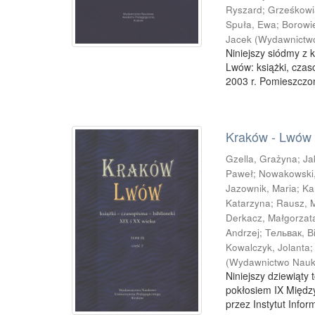
Ryszard
;
Grześkowi
Spuła, Ewa
;
Borowie
Jacek
(
Wydawnictwo
Niniejszy siódmy z 
Lwów: książki, czaso
2003 r. Pomieszczon
Kraków - Lwów : 
Gzella, Grażyna
;
Ja
Paweł
;
Nowakowski
Jazownik, Maria
;
Ka
Katarzyna
;
Rausz, 
Derkacz, Małgorzat
Andrzej
;
Тельвак, В
Kowalczyk, Jolanta
(
Wydawnictwo Nauk
Niniejszy dziewiąty 
pokłosiem IX Międz
przez Instytut Infor