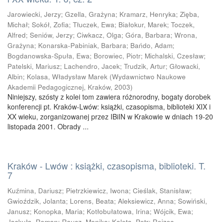
Jarowiecki, Jerzy
;
Gzella, Grażyna
;
Kramarz, Henryka
;
Zięba,
Michał
;
Sokół, Zofia
;
Tłuczek, Ewa
;
Białokur, Marek
;
Toczek,
Alfred
;
Seniów, Jerzy
;
Ciwkacz, Olga
;
Góra, Barbara
;
Wrona,
Grażyna
;
Konarska-Pabiniak, Barbara
;
Bańdo, Adam
;
Bogdanowska-Spuła, Ewa
;
Borowiec, Piotr
;
Michalski, Czesław
;
Patelski, Mariusz
;
Lachendro, Jacek
;
Trudzik, Artur
;
Głowacki,
Albin
;
Kolasa, Władysław Marek
(
Wydawnictwo Naukowe
Akademii Pedagogicznej, Kraków
,
2003
)
Niniejszy, szósty z kolei tom zawiera różnorodny, bogaty dorobek
konferencji pt. Kraków-Lwów: książki, czasopisma, biblioteki XIX i
XX wieku, zorganizowanej przez IBiIN w Krakowie w dniach 19-20
listopada 2001. Obrady ...
Kraków - Lwów : książki, czasopisma, biblioteki. T.
7
Kuźmina, Dariusz
;
Pietrzkiewicz, Iwona
;
Cieślak, Stanisław
;
Gwioździk, Jolanta
;
Lorens, Beata
;
Aleksiewicz, Anna
;
Sowiński,
Janusz
;
Konopka, Maria
;
Kotłobułatowa, Irina
;
Wójcik, Ewa
;
Jaskuła, Roman
;
Rausz, Monika
;
Kaleta, Petr
;
Reizes-