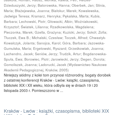
Dzieduszycki, Jerzy
;
Batorowska, Hanna
;
Oberbek, Jan
;
Stinia,
Maria
;
Błażejewska, Joanna
;
Białokur, Marek
;
Kowalewska,
Jadwiga Teresa
;
Kramarz, Henryka
;
Pękalska, Marta
;
Kubis,
Barbara
;
Lechowski, Piotr
;
Głowacki, Albin
;
Woźniakowski,
Krzysztof
;
Światek, Lilianna
;
Rzadkowolska, Magdalena
;
Pieczonka, Marek
;
Gzella, Grażyna
;
Kuzicki, Jerzy
;
Sokół, Zofia
;
Tłuczek, Ewa B.
;
Michalski, Czesław
;
Toczek, Alfred
;
Chwastyk-
Kowalczyk, Jolanta
;
Sanojca, Karol
;
Góra, Barbara
;
Jazowska-
Gumulska, Maria
;
Ergetowski, Ryszard
;
Grześkowiak, Joanna
;
Lachendro, Jacek
;
Seniów, Jerzy
;
Trudzik, Artur
;
Bogdanowska-
Spuła, Ewa
;
Borowiec, Piotr
;
Jarowiecki, Jerzy
;
Degen, Dorota
;
Gomoliszek, Joanna
;
Ladorucki, Jacek
(
Wydawnictwo Naukowe
Akademii Pedagogicznej, Kraków
,
2005
)
Niniejszy siódmy z kolei tom przynosi różnorodny, bogaty dorobek
z ostatniej konferencji Kraków - Lwów: książki, czasopisma,
biblioteki XIX i XX wieku, która odbyła się w dniach 19 i 20
listopada 2003 r. Pomieszczono w ...
Kraków - Lwów : książki, czasopisma, biblioteki XIX