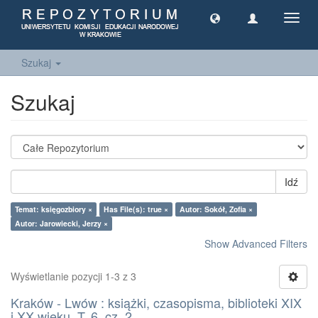
Toggl
navig
Szukaj
Szukaj
Idź
Temat: księgozbiory ×
Has File(s): true ×
Autor: Sokół, Zofia ×
Autor: Jarowiecki, Jerzy ×
Show Advanced Filters
Wyświetlanie pozycji 1-3 z 3
Kraków - Lwów : książki, czasopisma, biblioteki XIX
i XX wieku. T. 6, cz. 2