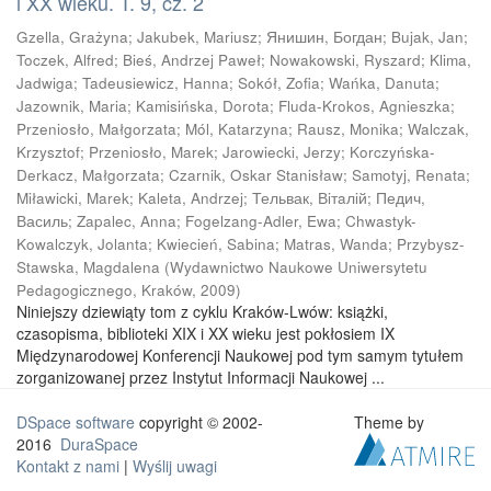
i XX wieku. T. 9, cz. 2
Gzella, Grażyna
;
Jakubek, Mariusz
;
Янишин, Богдан
;
Bujak, Jan
;
Toczek, Alfred
;
Bieś, Andrzej Paweł
;
Nowakowski, Ryszard
;
Klima,
Jadwiga
;
Tadeusiewicz, Hanna
;
Sokół, Zofia
;
Wańka, Danuta
;
Jazownik, Maria
;
Kamisińska, Dorota
;
Fluda-Krokos, Agnieszka
;
Przeniosło, Małgorzata
;
Mól, Katarzyna
;
Rausz, Monika
;
Walczak,
Krzysztof
;
Przeniosło, Marek
;
Jarowiecki, Jerzy
;
Korczyńska-
Derkacz, Małgorzata
;
Czarnik, Oskar Stanisław
;
Samotyj, Renata
;
Miławicki, Marek
;
Kaleta, Andrzej
;
Тельвак, Вiтaлiй
;
Педич,
Василь
;
Zapalec, Anna
;
Fogelzang-Adler, Ewa
;
Chwastyk-
Kowalczyk, Jolanta
;
Kwiecień, Sabina
;
Matras, Wanda
;
Przybysz-
Stawska, Magdalena
(
Wydawnictwo Naukowe Uniwersytetu
Pedagogicznego, Kraków
,
2009
)
Niniejszy dziewiąty tom z cyklu Kraków-Lwów: książki,
czasopisma, biblioteki XIX i XX wieku jest pokłosiem IX
Międzynarodowej Konferencji Naukowej pod tym samym tytułem
zorganizowanej przez Instytut Informacji Naukowej ...
DSpace software
copyright © 2002-
Theme by
2016
DuraSpace
Kontakt z nami
|
Wyślij uwagi