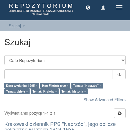
Toggl
navig
Szukaj
Szukaj
Idź
Data wydania: 1995 ×
Has File(s): true ×
Temat: "Naprzód" ×
Temat: dzieje ×
Temat: Kraków ×
Temat: historia ×
Show Advanced Filters
Wyświetlanie pozycji 1-1 z 1
Krakowski dziennik PPS "Naprzód", jego oblicze
polityczne w latach 1919-1939