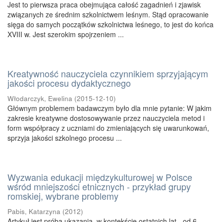
Jest to pierwsza praca obejmująca całość zagadnień i zjawisk
związanych ze średnim szkolnictwem leśnym. Stąd opracowanie
sięga do samych początków szkolnictwa leśnego, to jest do końca
XVIII w. Jest szerokim spojrzeniem ...
Kreatywność nauczyciela czynnikiem sprzyjającym
jakości procesu dydaktycznego
Włodarczyk, Ewelina
(
2015-12-10
)
Głównym problemem badawczym było dla mnie pytanie: W jakim
zakresie kreatywne dostosowywanie przez nauczyciela metod i
form współpracy z uczniami do zmieniających się uwarunkowań,
sprzyja jakości szkolnego procesu ...
Wyzwania edukacji międzykulturowej w Polsce
wśród mniejszości etnicznych - przykład grupy
romskiej, wybrane problemy
Pabis, Katarzyna
(
2012
)
Artykuł jest próbą ukazania, w kontekście ostatnich lat - od 6