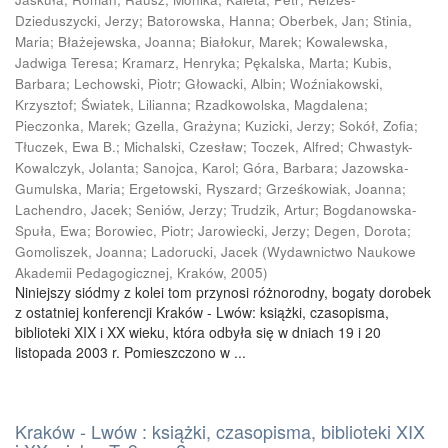
Dzieduszycki, Jerzy
;
Batorowska, Hanna
;
Oberbek, Jan
;
Stinia,
Maria
;
Błażejewska, Joanna
;
Białokur, Marek
;
Kowalewska,
Jadwiga Teresa
;
Kramarz, Henryka
;
Pękalska, Marta
;
Kubis,
Barbara
;
Lechowski, Piotr
;
Głowacki, Albin
;
Woźniakowski,
Krzysztof
;
Światek, Lilianna
;
Rzadkowolska, Magdalena
;
Pieczonka, Marek
;
Gzella, Grażyna
;
Kuzicki, Jerzy
;
Sokół, Zofia
;
Tłuczek, Ewa B.
;
Michalski, Czesław
;
Toczek, Alfred
;
Chwastyk-
Kowalczyk, Jolanta
;
Sanojca, Karol
;
Góra, Barbara
;
Jazowska-
Gumulska, Maria
;
Ergetowski, Ryszard
;
Grześkowiak, Joanna
;
Lachendro, Jacek
;
Seniów, Jerzy
;
Trudzik, Artur
;
Bogdanowska-
Spuła, Ewa
;
Borowiec, Piotr
;
Jarowiecki, Jerzy
;
Degen, Dorota
;
Gomoliszek, Joanna
;
Ladorucki, Jacek
(
Wydawnictwo Naukowe
Akademii Pedagogicznej, Kraków
,
2005
)
Niniejszy siódmy z kolei tom przynosi różnorodny, bogaty dorobek
z ostatniej konferencji Kraków - Lwów: książki, czasopisma,
biblioteki XIX i XX wieku, która odbyła się w dniach 19 i 20
listopada 2003 r. Pomieszczono w ...
Kraków - Lwów : książki, czasopisma, biblioteki XIX