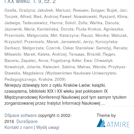
i XX wieku. T. 9, cz. 2
Gzella, Grażyna
;
Jakubek, Mariusz
;
Янишин, Богдан
;
Bujak, Jan
;
Toczek, Alfred
;
Bieś, Andrzej Paweł
;
Nowakowski, Ryszard
;
Klima,
Jadwiga
;
Tadeusiewicz, Hanna
;
Sokół, Zofia
;
Wańka, Danuta
;
Jazownik, Maria
;
Kamisińska, Dorota
;
Fluda-Krokos, Agnieszka
;
Przeniosło, Małgorzata
;
Mól, Katarzyna
;
Rausz, Monika
;
Walczak,
Krzysztof
;
Przeniosło, Marek
;
Jarowiecki, Jerzy
;
Korczyńska-
Derkacz, Małgorzata
;
Czarnik, Oskar Stanisław
;
Samotyj, Renata
;
Miławicki, Marek
;
Kaleta, Andrzej
;
Тельвак, Вiтaлiй
;
Педич,
Василь
;
Zapalec, Anna
;
Fogelzang-Adler, Ewa
;
Chwastyk-
Kowalczyk, Jolanta
;
Kwiecień, Sabina
;
Matras, Wanda
;
Przybysz-
Stawska, Magdalena
(
Wydawnictwo Naukowe Uniwersytetu
Pedagogicznego, Kraków
,
2009
)
Niniejszy dziewiąty tom z cyklu Kraków-Lwów: książki,
czasopisma, biblioteki XIX i XX wieku jest pokłosiem IX
Międzynarodowej Konferencji Naukowej pod tym samym tytułem
zorganizowanej przez Instytut Informacji Naukowej ...
DSpace software
copyright © 2002-
Theme by
2016
DuraSpace
Kontakt z nami
|
Wyślij uwagi