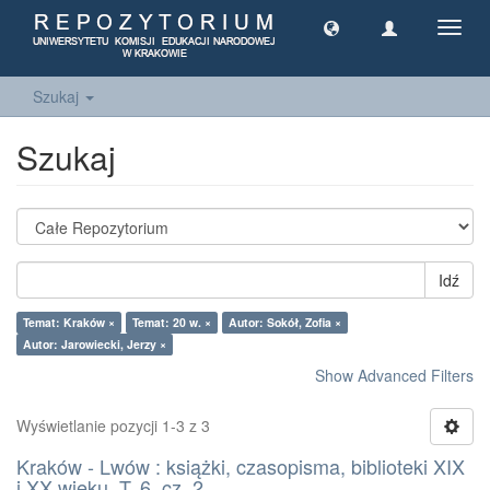
Toggl
navig
Szukaj
Szukaj
Idź
Temat: Kraków ×
Temat: 20 w. ×
Autor: Sokół, Zofia ×
Autor: Jarowiecki, Jerzy ×
Show Advanced Filters
Wyświetlanie pozycji 1-3 z 3
Kraków - Lwów : książki, czasopisma, biblioteki XIX
i XX wieku. T. 6, cz. 2