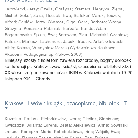
Jarowiecki, Jerzy
;
Gzella, Grażyna
;
Kramarz, Henryka
;
Zięba,
Michał
;
Sokół, Zofia
;
Tłuczek, Ewa
;
Białokur, Marek
;
Toczek,
Alfred
;
Seniów, Jerzy
;
Ciwkacz, Olga
;
Góra, Barbara
;
Wrona,
Grażyna
;
Konarska-Pabiniak, Barbara
;
Bańdo, Adam
;
Bogdanowska-Spuła, Ewa
;
Borowiec, Piotr
;
Michalski, Czesław
;
Patelski, Mariusz
;
Lachendro, Jacek
;
Trudzik, Artur
;
Głowacki,
Albin
;
Kolasa, Władysław Marek
(
Wydawnictwo Naukowe
Akademii Pedagogicznej, Kraków
,
2003
)
Niniejszy, szósty z kolei tom zawiera różnorodny, bogaty dorobek
konferencji pt. Kraków-Lwów: książki, czasopisma, biblioteki XIX i
XX wieku, zorganizowanej przez IBiIN w Krakowie w dniach 19-20
listopada 2001. Obrady ...
Kraków - Lwów : książki, czasopisma, biblioteki. T.
7
Kuźmina, Dariusz
;
Pietrzkiewicz, Iwona
;
Cieślak, Stanisław
;
Gwioździk, Jolanta
;
Lorens, Beata
;
Aleksiewicz, Anna
;
Sowiński,
Janusz
;
Konopka, Maria
;
Kotłobułatowa, Irina
;
Wójcik, Ewa
;
Jaskuła, Roman
;
Rausz, Monika
;
Kaleta, Petr
;
Reizes-