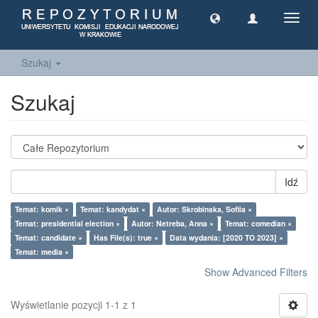
Toggl
navig
Szukaj
Szukaj
Idź
Temat: komik ×
Temat: kandydat ×
Autor: Skrobinska, Sofiia ×
Temat: presidential election ×
Autor: Netreba, Anna ×
Temat: comedian ×
Temat: candidate ×
Has File(s): true ×
Data wydania: [2020 TO 2023] ×
Temat: media ×
Show Advanced Filters
Wyświetlanie pozycji 1-1 z 1