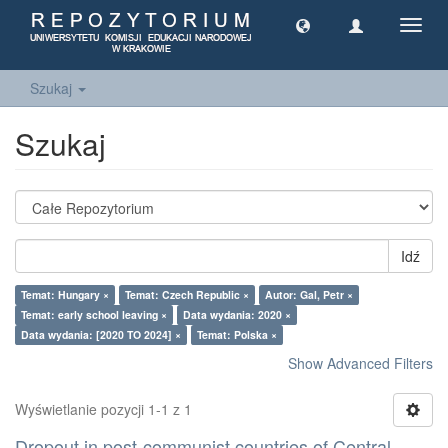
Toggl
navig
Szukaj
Szukaj
Idź
Temat: Hungary ×
Temat: Czech Republic ×
Autor: Gal, Petr ×
Temat: early school leaving ×
Data wydania: 2020 ×
Data wydania: [2020 TO 2024] ×
Temat: Polska ×
Show Advanced Filters
Wyświetlanie pozycji 1-1 z 1
Dropout in post-communist countries of Central