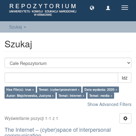
Toggl
navig
Szukaj
Szukaj
Idź
Has File(s): true ×
Temat: (cyber)przestrzeń ×
Data wydania: 2020 ×
Autor: Majchrowska, Justyna ×
Temat: Internet ×
Temat: media ×
Show Advanced Filters
Wyświetlanie pozycji 1-1 z 1
The Internet – (cyber)space of interpersonal
communication