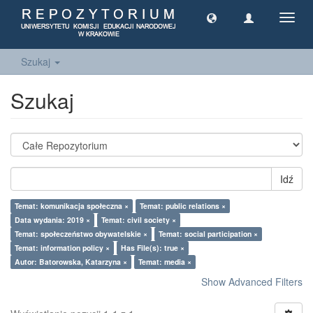
Toggl
navig
Szukaj
Szukaj
Idź
Temat: komunikacja społeczna ×
Temat: public relations ×
Data wydania: 2019 ×
Temat: civil society ×
Temat: społeczeństwo obywatelskie ×
Temat: social participation ×
Temat: information policy ×
Has File(s): true ×
Autor: Batorowska, Katarzyna ×
Temat: media ×
Show Advanced Filters