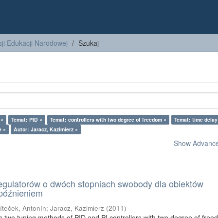
ji Edukacji Narodowej
Szukaj
 ×
Temat: PID ×
Temat: controllers with two degree of freedom ×
Temat: time delay
e ×
Autor: Jaracz, Kazimierz ×
Show Advanced
egulatorów o dwóch stopniach swobody dla obiektów
opóźnieniem
íteček, Antonín
;
Jaracz, Kazimierz
(
2011
)
es two tuning methods of PID and PI controllers with two degree of free