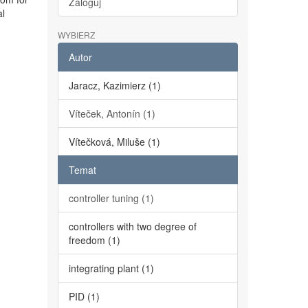
Zaloguj
al
WYBIERZ
Autor
Jaracz, Kazimierz (1)
Víteček, Antonín (1)
Vítečková, Miluše (1)
Temat
controller tuning (1)
controllers with two degree of
freedom (1)
integrating plant (1)
PID (1)