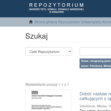
Strona główna Repozytorium Uniwersytetu Komis
Szukaj
Temat: integrating plant
Autor: Vítečková, Miluš
Wyświetlanie pozycji 1-1 z 1
Dobór nastaw r
całkujących z 
Vítečková, Miluše
;
V
The article describ