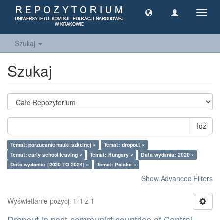
Toggl
navig
Szukaj
Szukaj
Idź
Temat: porzucanie nauki szkolnej ×
Temat: dropout ×
Temat: early school leaving ×
Temat: Hungary ×
Data wydania: 2020 ×
Data wydania: [2020 TO 2024] ×
Temat: Polska ×
Show Advanced Filters
Wyświetlanie pozycji 1-1 z 1
Dropout in post-communist countries of Central