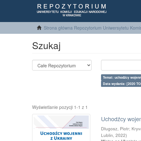
Strona główna Repozytorium Uniwersytetu Komis
Szukaj
Temat: uchodźcy wojenn
Data wydania: [2020 TO
Wyświetlanie pozycji 1-1 z 1
Uchodźcy wojenn
Długosz, Piotr
;
Kryv
Lublin
,
2022
)