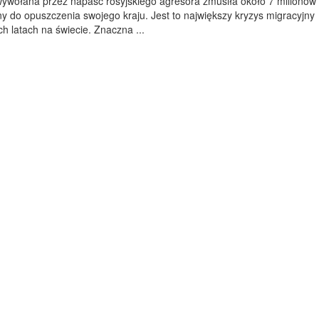
wywołana przez napaść rosyjskiego agresora zmusiła około 7 milionów
 do opuszczenia swojego kraju. Jest to największy kryzys migracyjny
ch latach na świecie. Znaczna ...