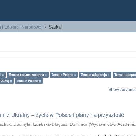
ji Edukacji Narodowej
Szukaj
i ×
Temat: trauma wojenna ×
Temat: Poland ×
Temat: adaptacja ×
Temat: adapta
 2024] ×
Temat: Polska ×
Show Advanced
i z Ukrainy – życie w Polsce i plany na przyszłość
achuk, Liudmyla
;
Izdebska-Długosz, Dominika
(
Wydawnictwo Academic