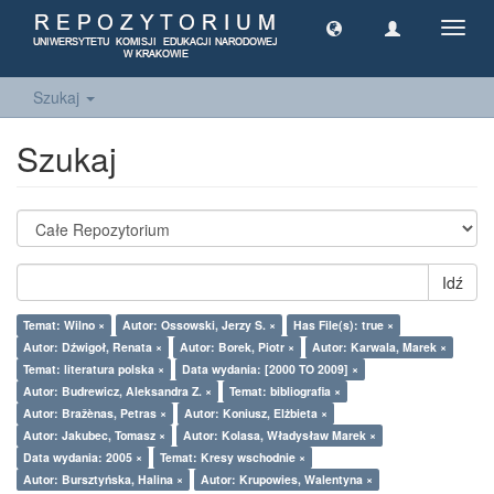
Toggl
navig
Szukaj
Szukaj
Idź
Temat: Wilno ×
Autor: Ossowski, Jerzy S. ×
Has File(s): true ×
Autor: Dźwigoł, Renata ×
Autor: Borek, Piotr ×
Autor: Karwala, Marek ×
Temat: literatura polska ×
Data wydania: [2000 TO 2009] ×
Autor: Budrewicz, Aleksandra Z. ×
Temat: bibliografia ×
Autor: Bražènas, Petras ×
Autor: Koniusz, Elżbieta ×
Autor: Jakubec, Tomasz ×
Autor: Kolasa, Władysław Marek ×
Data wydania: 2005 ×
Temat: Kresy wschodnie ×
Autor: Bursztyńska, Halina ×
Autor: Krupowies, Walentyna ×