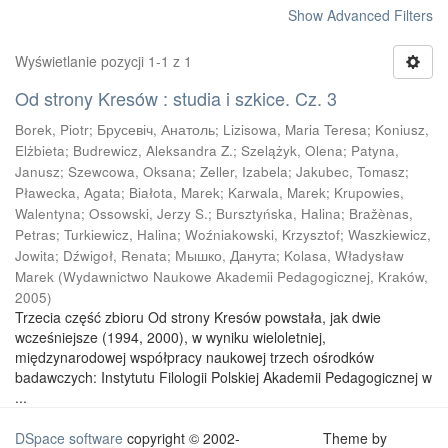
Show Advanced Filters
Wyświetlanie pozycji 1-1 z 1
Od strony Kresów : studia i szkice. Cz. 3
Borek, Piotr
;
Брусевіч, Анатоль
;
Lizisowa, Maria Teresa
;
Koniusz,
Elżbieta
;
Budrewicz, Aleksandra Z.
;
Szelążyk, Olena
;
Patyna,
Janusz
;
Szewcowa, Oksana
;
Zeller, Izabela
;
Jakubec, Tomasz
;
Pławecka, Agata
;
Białota, Marek
;
Karwala, Marek
;
Krupowies,
Walentyna
;
Ossowski, Jerzy S.
;
Bursztyńska, Halina
;
Bražènas,
Petras
;
Turkiewicz, Halina
;
Woźniakowski, Krzysztof
;
Waszkiewicz,
Jowita
;
Dźwigoł, Renata
;
Мышко, Данута
;
Kolasa, Władysław
Marek
(
Wydawnictwo Naukowe Akademii Pedagogicznej, Kraków
,
2005
)
Trzecia część zbioru Od strony Kresów powstała, jak dwie
wcześniejsze (1994, 2000), w wyniku wieloletniej,
międzynarodowej współpracy naukowej trzech ośrodków
badawczych: Instytutu Filologii Polskiej Akademii Pedagogicznej w
...
DSpace software
copyright © 2002-
Theme by