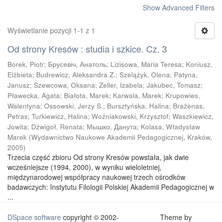
Show Advanced Filters
Wyświetlanie pozycji 1-1 z 1
Od strony Kresów : studia i szkice. Cz. 3
Borek, Piotr
;
Брусевіч, Анатоль
;
Lizisowa, Maria Teresa
;
Koniusz,
Elżbieta
;
Budrewicz, Aleksandra Z.
;
Szelążyk, Olena
;
Patyna,
Janusz
;
Szewcowa, Oksana
;
Zeller, Izabela
;
Jakubec, Tomasz
;
Pławecka, Agata
;
Białota, Marek
;
Karwala, Marek
;
Krupowies,
Walentyna
;
Ossowski, Jerzy S.
;
Bursztyńska, Halina
;
Bražènas,
Petras
;
Turkiewicz, Halina
;
Woźniakowski, Krzysztof
;
Waszkiewicz,
Jowita
;
Dźwigoł, Renata
;
Мышко, Данута
;
Kolasa, Władysław
Marek
(
Wydawnictwo Naukowe Akademii Pedagogicznej, Kraków
,
2005
)
Trzecia część zbioru Od strony Kresów powstała, jak dwie
wcześniejsze (1994, 2000), w wyniku wieloletniej,
międzynarodowej współpracy naukowej trzech ośrodków
badawczych: Instytutu Filologii Polskiej Akademii Pedagogicznej w
...
DSpace software
copyright © 2002-
Theme by