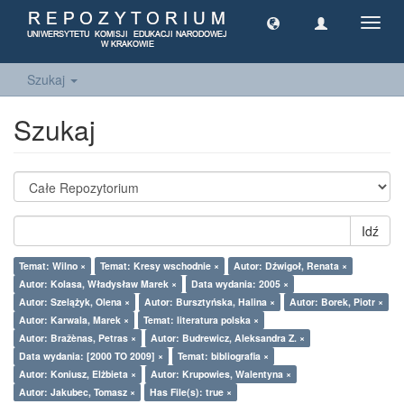
Toggl
navig
Szukaj
Szukaj
Idź
Temat: Wilno ×
Temat: Kresy wschodnie ×
Autor: Dźwigoł, Renata ×
Autor: Kolasa, Władysław Marek ×
Data wydania: 2005 ×
Autor: Szelążyk, Olena ×
Autor: Bursztyńska, Halina ×
Autor: Borek, Piotr ×
Autor: Karwala, Marek ×
Temat: literatura polska ×
Autor: Bražènas, Petras ×
Autor: Budrewicz, Aleksandra Z. ×
Data wydania: [2000 TO 2009] ×
Temat: bibliografia ×
Autor: Koniusz, Elżbieta ×
Autor: Krupowies, Walentyna ×
Autor: Jakubec, Tomasz ×
Has File(s): true ×