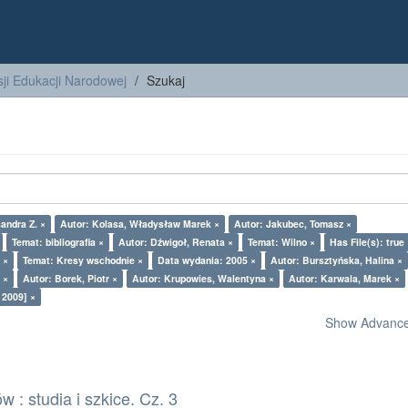
ji Edukacji Narodowej
Szukaj
andra Z. ×
Autor: Kolasa, Władysław Marek ×
Autor: Jakubec, Tomasz ×
Temat: bibliografia ×
Autor: Dźwigoł, Renata ×
Temat: Wilno ×
Has File(s): true
 ×
Temat: Kresy wschodnie ×
Data wydania: 2005 ×
Autor: Bursztyńska, Halina ×
 ×
Autor: Borek, Piotr ×
Autor: Krupowies, Walentyna ×
Autor: Karwala, Marek ×
 2009] ×
Show Advanced
 : studia i szkice. Cz. 3