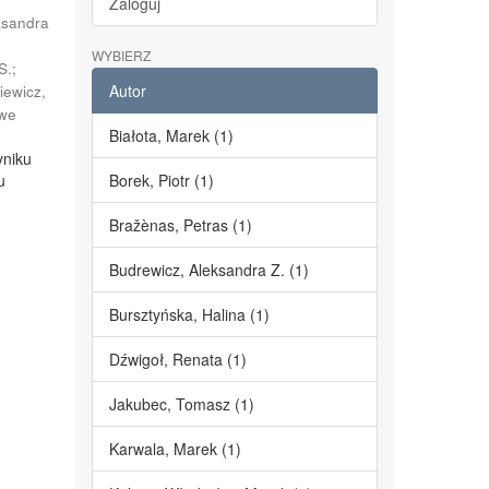
Zaloguj
ksandra
;
WYBIERZ
S.
;
Autor
iewicz,
we
Białota, Marek (1)
yniku
u
Borek, Piotr (1)
Bražènas, Petras (1)
Budrewicz, Aleksandra Z. (1)
Bursztyńska, Halina (1)
Dźwigoł, Renata (1)
Jakubec, Tomasz (1)
Karwala, Marek (1)