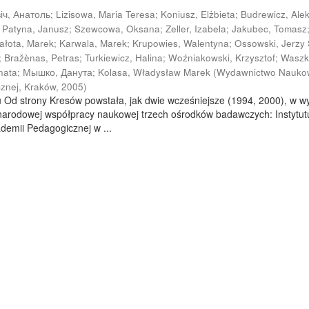
іч, Анатоль
;
Lizisowa, Maria Teresa
;
Koniusz, Elżbieta
;
Budrewicz, Ale
;
Patyna, Janusz
;
Szewcowa, Oksana
;
Zeller, Izabela
;
Jakubec, Tomasz
iałota, Marek
;
Karwala, Marek
;
Krupowies, Walentyna
;
Ossowski, Jerzy 
;
Bražènas, Petras
;
Turkiewicz, Halina
;
Woźniakowski, Krzysztof
;
Waszk
nata
;
Мышко, Данута
;
Kolasa, Władysław Marek
(
Wydawnictwo Nauko
znej, Kraków
,
2005
)
u Od strony Kresów powstała, jak dwie wcześniejsze (1994, 2000), w w
zynarodowej współpracy naukowej trzech ośrodków badawczych: Instytut
kademii Pedagogicznej w ...