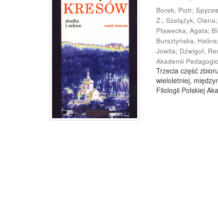
Borek, Piotr
;
Брусев
Z.
;
Szelążyk, Olena
Pławecka, Agata
;
B
Bursztyńska, Halina
Jowita
;
Dźwigoł, Re
Akademii Pedagogic
Trzecia część zbior
wieloletniej, międ
Filologii Polskiej A