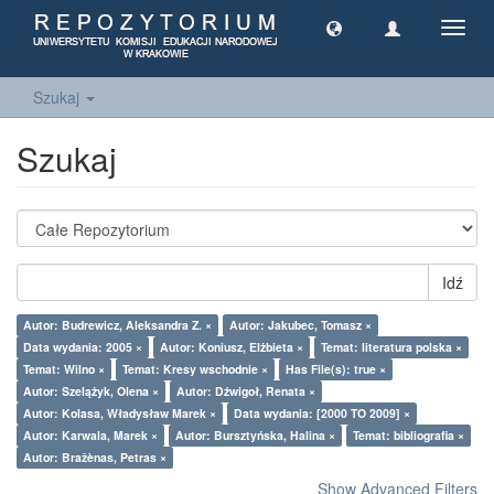
Toggl
navig
Szukaj
Szukaj
Idź
Autor: Budrewicz, Aleksandra Z. ×
Autor: Jakubec, Tomasz ×
Data wydania: 2005 ×
Autor: Koniusz, Elżbieta ×
Temat: literatura polska ×
Temat: Wilno ×
Temat: Kresy wschodnie ×
Has File(s): true ×
Autor: Szelążyk, Olena ×
Autor: Dźwigoł, Renata ×
Autor: Kolasa, Władysław Marek ×
Data wydania: [2000 TO 2009] ×
Autor: Karwala, Marek ×
Autor: Bursztyńska, Halina ×
Temat: bibliografia ×
Autor: Bražènas, Petras ×
Show Advanced Filters