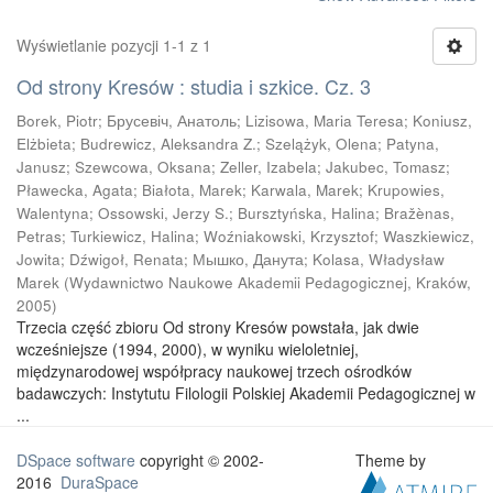
Wyświetlanie pozycji 1-1 z 1
Od strony Kresów : studia i szkice. Cz. 3
Borek, Piotr
;
Брусевіч, Анатоль
;
Lizisowa, Maria Teresa
;
Koniusz,
Elżbieta
;
Budrewicz, Aleksandra Z.
;
Szelążyk, Olena
;
Patyna,
Janusz
;
Szewcowa, Oksana
;
Zeller, Izabela
;
Jakubec, Tomasz
;
Pławecka, Agata
;
Białota, Marek
;
Karwala, Marek
;
Krupowies,
Walentyna
;
Ossowski, Jerzy S.
;
Bursztyńska, Halina
;
Bražènas,
Petras
;
Turkiewicz, Halina
;
Woźniakowski, Krzysztof
;
Waszkiewicz,
Jowita
;
Dźwigoł, Renata
;
Мышко, Данута
;
Kolasa, Władysław
Marek
(
Wydawnictwo Naukowe Akademii Pedagogicznej, Kraków
,
2005
)
Trzecia część zbioru Od strony Kresów powstała, jak dwie
wcześniejsze (1994, 2000), w wyniku wieloletniej,
międzynarodowej współpracy naukowej trzech ośrodków
badawczych: Instytutu Filologii Polskiej Akademii Pedagogicznej w
...
DSpace software
copyright © 2002-
Theme by
2016
DuraSpace