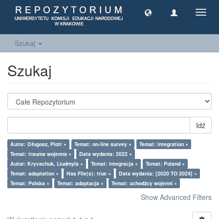
Toggl
navig
Szukaj
Szukaj
Idź
Autor: Długosz, Piotr ×
Temat: on-line survey ×
Temat: integration ×
Temat: trauma wojenna ×
Data wydania: 2022 ×
Autor: Kryvachuk, Liudmyla ×
Temat: integracja ×
Temat: Poland ×
Temat: adaptation ×
Has File(s): true ×
Data wydania: [2020 TO 2024] ×
Temat: Polska ×
Temat: adaptacja ×
Temat: uchodźcy wojenni ×
Show Advanced Filters