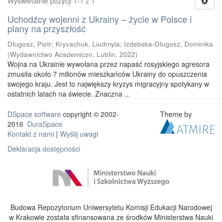
Wyświetlanie pozycji 1-1 z 1
Uchodźcy wojenni z Ukrainy – życie w Polsce i
plany na przyszłość
Długosz, Piotr
;
Kryvachuk, Liudmyla
;
Izdebska-Długosz, Dominika
(
Wydawnictwo Academicon, Lublin
,
2022
)
Wojna na Ukrainie wywołana przez napaść rosyjskiego agresora
zmusiła około 7 milionów mieszkańców Ukrainy do opuszczenia
swojego kraju. Jest to największy kryzys migracyjny spotykany w
ostatnich latach na świecie. Znaczna ...
DSpace software
copyright © 2002-
Theme by
2016
DuraSpace
Kontakt z nami
|
Wyślij uwagi
Deklaracja dostępności
Budowa Repozytorium Uniwersytetu Komisji Edukacji Narodowej
w Krakowie została sfinansowana ze środków Ministerstwa Nauki