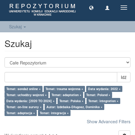
Toggl
navig
Szukaj
Szukaj
Idź
Temat: sondaż online ×
Temat: trauma wojenna ×
Data wydania: 2022 ×
Temat: uchodźcy wojenni ×
Temat: adaptation ×
Temat: Poland ×
Data wydania: [2020 TO 2024] ×
Temat: Polska ×
Temat: integration ×
Temat: on-line survey ×
Autor: Izdebska-Długosz, Dominika ×
Temat: adaptacja ×
Temat: integracja ×
Show Advanced Filters