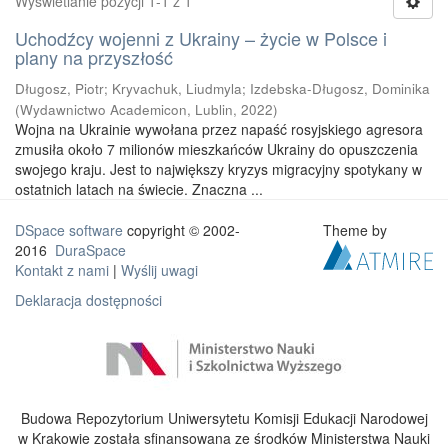
Wyświetlanie pozycji 1-1 z 1
Uchodźcy wojenni z Ukrainy – życie w Polsce i
plany na przyszłość
Długosz, Piotr
;
Kryvachuk, Liudmyla
;
Izdebska-Długosz, Dominika
(
Wydawnictwo Academicon, Lublin
,
2022
)
Wojna na Ukrainie wywołana przez napaść rosyjskiego agresora
zmusiła około 7 milionów mieszkańców Ukrainy do opuszczenia
swojego kraju. Jest to największy kryzys migracyjny spotykany w
ostatnich latach na świecie. Znaczna ...
DSpace software
copyright © 2002-
Theme by
2016
DuraSpace
Kontakt z nami
|
Wyślij uwagi
Deklaracja dostępności
Budowa Repozytorium Uniwersytetu Komisji Edukacji Narodowej
w Krakowie została sfinansowana ze środków Ministerstwa Nauki