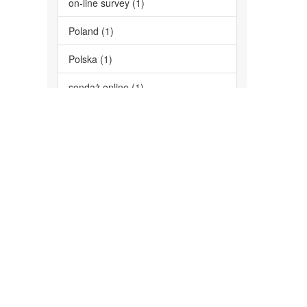
on-line survey (1)
Poland (1)
Polska (1)
sondaż online (1)
trauma wojenna (1)
uchodźcy wojenni (1)
... zobacz więcej
Data wydania
2022 (1)
Has File(s)
Yes (1)