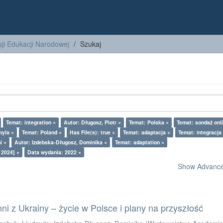
ji Edukacji Narodowej
Szukaj
Temat: integration ×
Autor: Długosz, Piotr ×
Temat: Polska ×
Temat: sondaż onl
myla ×
Temat: Poland ×
Has File(s): true ×
Temat: adaptacja ×
Temat: integracja
i ×
Autor: Izdebska-Długosz, Dominika ×
Temat: adaptation ×
 2024] ×
Data wydania: 2022 ×
Show Advanced
i z Ukrainy – życie w Polsce i plany na przyszłość