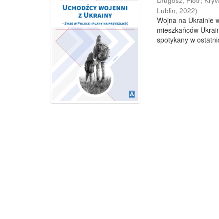
Długosz, Piotr
;
Kryv
Lublin
,
2022
)
Wojna na Ukrainie 
mieszkańców Ukrainy
spotykany w ostatni