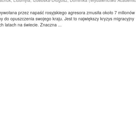
achuk, Liudmyla
;
Izdebska-Długosz, Dominika
(
Wydawnictwo Academic
wywołana przez napaść rosyjskiego agresora zmusiła około 7 milionów
 do opuszczenia swojego kraju. Jest to największy kryzys migracyjny
ch latach na świecie. Znaczna ...