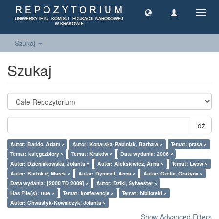
Toggl
navig
Szukaj
Szukaj
Idź
Autor: Bańdo, Adam ×
Autor: Konarska-Pabiniak, Barbara ×
Temat: prasa ×
Temat: księgozbiory ×
Temat: Kraków ×
Data wydania: 2006 ×
Autor: Dzieniakowska, Jolanta ×
Autor: Aleksiewicz, Anna ×
Temat: Lwów ×
Autor: Białokur, Marek ×
Autor: Dymmel, Anna ×
Autor: Gzella, Grażyna ×
Data wydania: [2000 TO 2009] ×
Autor: Dziki, Sylwester ×
Has File(s): true ×
Temat: konferencje ×
Temat: biblioteki ×
Autor: Chwastyk-Kowalczyk, Jolanta ×
Show Advanced Filters