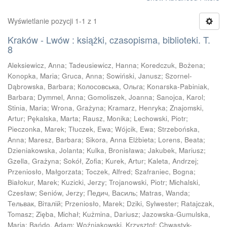
Wyświetlanie pozycji 1-1 z 1
Kraków - Lwów : książki, czasopisma, biblioteki. T.
8
Aleksiewicz, Anna
;
Tadeusiewicz, Hanna
;
Koredczuk, Bożena
;
Konopka, Maria
;
Gruca, Anna
;
Sowiński, Janusz
;
Szornel-
Dąbrowska, Barbara
;
Колосовська, Ольга
;
Konarska-Pabiniak,
Barbara
;
Dymmel, Anna
;
Gomoliszek, Joanna
;
Sanojca, Karol
;
Stinia, Maria
;
Wrona, Grażyna
;
Kramarz, Henryka
;
Znajomski,
Artur
;
Pękalska, Marta
;
Rausz, Monika
;
Lechowski, Piotr
;
Pieczonka, Marek
;
Tłuczek, Ewa
;
Wójcik, Ewa
;
Strzebońska,
Anna
;
Maresz, Barbara
;
Sikora, Anna Elżbieta
;
Lorens, Beata
;
Dzieniakowska, Jolanta
;
Kulka, Bronisława
;
Jakubek, Mariusz
;
Gzella, Grażyna
;
Sokół, Zofia
;
Kurek, Artur
;
Kaleta, Andrzej
;
Przeniosło, Małgorzata
;
Toczek, Alfred
;
Szafraniec, Bogna
;
Białokur, Marek
;
Kuzicki, Jerzy
;
Trojanowski, Piotr
;
Michalski,
Czesław
;
Seniów, Jerzy
;
Педич, Василь
;
Matras, Wanda
;
Тельвак, Вiтaлiй
;
Przeniosło, Marek
;
Dziki, Sylwester
;
Ratajczak,
Tomasz
;
Zięba, Michał
;
Kużmina, Dariusz
;
Jazowska-Gumulska,
Maria
;
Bańdo, Adam
;
Woźniakowski, Krzysztof
;
Chwastyk-