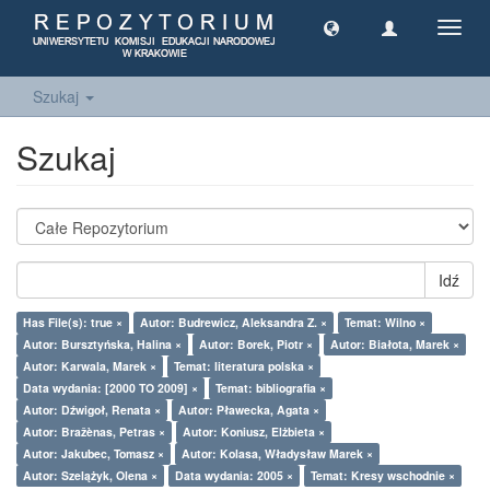
Toggl
navig
Szukaj
Szukaj
Idź
Has File(s): true ×
Autor: Budrewicz, Aleksandra Z. ×
Temat: Wilno ×
Autor: Bursztyńska, Halina ×
Autor: Borek, Piotr ×
Autor: Białota, Marek ×
Autor: Karwala, Marek ×
Temat: literatura polska ×
Data wydania: [2000 TO 2009] ×
Temat: bibliografia ×
Autor: Dźwigoł, Renata ×
Autor: Pławecka, Agata ×
Autor: Bražènas, Petras ×
Autor: Koniusz, Elżbieta ×
Autor: Jakubec, Tomasz ×
Autor: Kolasa, Władysław Marek ×
Autor: Szelążyk, Olena ×
Data wydania: 2005 ×
Temat: Kresy wschodnie ×