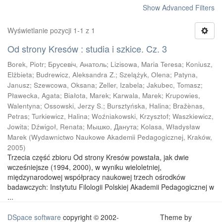
Show Advanced Filters
Wyświetlanie pozycji 1-1 z 1
Od strony Kresów : studia i szkice. Cz. 3
Borek, Piotr
;
Брусевіч, Анатоль
;
Lizisowa, Maria Teresa
;
Koniusz,
Elżbieta
;
Budrewicz, Aleksandra Z.
;
Szelążyk, Olena
;
Patyna,
Janusz
;
Szewcowa, Oksana
;
Zeller, Izabela
;
Jakubec, Tomasz
;
Pławecka, Agata
;
Białota, Marek
;
Karwala, Marek
;
Krupowies,
Walentyna
;
Ossowski, Jerzy S.
;
Bursztyńska, Halina
;
Bražènas,
Petras
;
Turkiewicz, Halina
;
Woźniakowski, Krzysztof
;
Waszkiewicz,
Jowita
;
Dźwigoł, Renata
;
Мышко, Данута
;
Kolasa, Władysław
Marek
(
Wydawnictwo Naukowe Akademii Pedagogicznej, Kraków
,
2005
)
Trzecia część zbioru Od strony Kresów powstała, jak dwie
wcześniejsze (1994, 2000), w wyniku wieloletniej,
międzynarodowej współpracy naukowej trzech ośrodków
badawczych: Instytutu Filologii Polskiej Akademii Pedagogicznej w
...
DSpace software
copyright © 2002-
Theme by