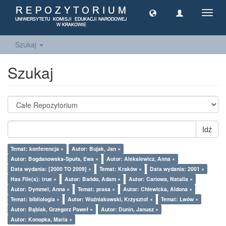
Toggl
navig
Szukaj
Szukaj
Idź
Temat: konferencja ×
Autor: Bujak, Jan ×
Autor: Bogdanowska-Spuła, Ewa ×
Autor: Aleksiewicz, Anna ×
Data wydania: [2000 TO 2009] ×
Temat: Kraków ×
Data wydania: 2001 ×
Has File(s): true ×
Autor: Bańdo, Adam ×
Autor: Cariowa, Natalia ×
Autor: Dymmel, Anna ×
Temat: prasa ×
Autor: Chlewicka, Aldona ×
Temat: bibliologia ×
Autor: Woźniakowski, Krzysztof ×
Temat: Lwów ×
Autor: Bąbiak, Grzegorz Paweł ×
Autor: Dunin, Janusz ×
Autor: Konopka, Maria ×