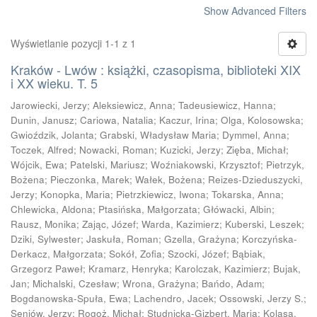
Show Advanced Filters
Wyświetlanie pozycji 1-1 z 1
Kraków - Lwów : książki, czasopisma, biblioteki XIX
i XX wieku. T. 5
Jarowiecki, Jerzy
;
Aleksiewicz, Anna
;
Tadeusiewicz, Hanna
;
Dunin, Janusz
;
Cariowa, Natalia
;
Kaczur, Irina
;
Olga, Kolosowska
;
Gwioździk, Jolanta
;
Grabski, Władysław Maria
;
Dymmel, Anna
;
Toczek, Alfred
;
Nowacki, Roman
;
Kuzicki, Jerzy
;
Zięba, Michał
;
Wójcik, Ewa
;
Patelski, Mariusz
;
Woźniakowski, Krzysztof
;
Pietrzyk,
Bożena
;
Pieczonka, Marek
;
Wałek, Bożena
;
Reizes-Dzieduszycki,
Jerzy
;
Konopka, Maria
;
Pietrzkiewicz, Iwona
;
Tokarska, Anna
;
Chlewicka, Aldona
;
Ptasińska, Małgorzata
;
Główacki, Albin
;
Rausz, Monika
;
Zając, Józef
;
Warda, Kazimierz
;
Kuberski, Leszek
;
Dziki, Sylwester
;
Jaskuła, Roman
;
Gzella, Grażyna
;
Korczyńska-
Derkacz, Małgorzata
;
Sokół, Zofia
;
Szocki, Józef
;
Bąbiak,
Grzegorz Paweł
;
Kramarz, Henryka
;
Karolczak, Kazimierz
;
Bujak,
Jan
;
Michalski, Czesław
;
Wrona, Grażyna
;
Bańdo, Adam
;
Bogdanowska-Spuła, Ewa
;
Lachendro, Jacek
;
Ossowski, Jerzy S.
;
Seniów, Jerzy
;
Rogoż, Michał
;
Studnicka-Gizbert, Maria
;
Kolasa,