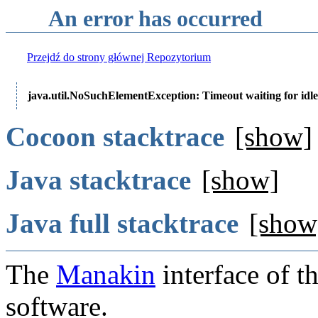
An error has occurred
Przejdź do strony głównej Repozytorium
java.util.NoSuchElementException: Timeout waiting for idle
Cocoon stacktrace
[show]
Java stacktrace
[show]
Java full stacktrace
[show
The
Manakin
interface of t
software.