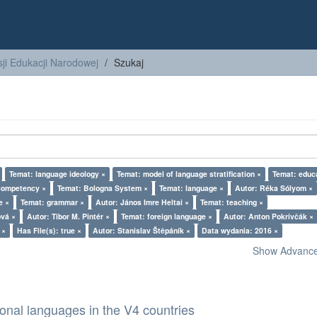
ji Edukacji Narodowej
Szukaj
Temat: language ideology ×
Temat: model of language stratification ×
Temat: educ
competency ×
Temat: Bologna System ×
Temat: language ×
Autor: Réka Sólyom ×
e ×
Temat: grammar ×
Autor: János Imre Heltai ×
Temat: teaching ×
ová ×
Autor: Tibor M. Pintér ×
Temat: foreign language ×
Autor: Anton Pokrivčák ×
 ×
Has File(s): true ×
Autor: Stanislav Štěpáník ×
Data wydania: 2016 ×
Show Advanced
ional languages in the V4 countries