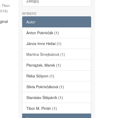
Zaloguj
;
Tibor
2016
)
WYBIERZ
ginal
Autor
Anton Pokrivčák (1)
János Imre Heltai (1)
Martina Šmejkalová (1)
Pieniążek, Marek (1)
Réka Sólyom (1)
Silvia Pokrivčáková (1)
Stanislav Štěpáník (1)
Tibor M. Pintér (1)