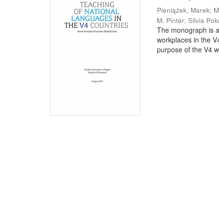
Pieniążek, Marek
;
M
M. Pintér
;
Silvia Po
The monograph is a 
workplaces in the V
purpose of the V4 wa