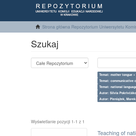
Strona główna Repozytorium Uniwersytetu Komis
Szukaj
Temat: mother tongue ×
Temat: communicative 
Temat: national languag
Autor: Silvia Pokrivčák
Autor: Pieniążek, Marek
Wyświetlanie pozycji 1-1 z 1
Teaching of nat