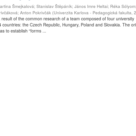
artina Šmejkalová
;
Stanislav Štěpáník
;
János Imre Heltai
;
Réka Sólyom
krivčáková
;
Anton Pokrivčák
(
Univerzita Karlova - Pedagogická fakulta
,
result of the common research of a team composed of four university
4 countries: the Czech Republic, Hungary, Poland and Slovakia. The ori
s to establish “forms ...