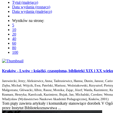
Tytuł (malejąco)
Data wydania (rosnąco)
Data wydania (malejąco)
Wyników na stronę:
5
10
20
40
60
80
100
Kraków - Lwów : książki, czasopisma, biblioteki XIX i XX wieku
Jarowiecki, Jerzy
;
Aleksiewicz, Anna
;
Tadeusiewicz, Hanna
;
Dunin, Janusz
;
Cario
Zięba, Michał
;
Wójcik, Ewa
;
Patelski, Mariusz
;
Woźniakowski, Krzysztof
;
Pietrz
Małgorzata
;
Główacki, Albin
;
Rausz, Monika
;
Zając, Józef
;
Warda, Kazimierz
;
Ku
Kramarz, Henryka
;
Karolczak, Kazimierz
;
Bujak, Jan
;
Michalski, Czesław
;
Wrona
Władysław
(
Wydawnictwo Naukowe Akademii Pedagogicznej, Kraków
,
2001
)
Tom piąty zawiera artykuły i komunikaty stanowiące dorobek V Ogó
przez Instytut Bibliotekoznawstwa ...