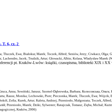
T. 6, cz. 2
ia
;
Tłuczek, Ewa
;
Białokur, Marek
;
Toczek, Alfred
;
Seniów, Jerzy
;
Ciwkacz, Olga
;
G
z
;
Lachendro, Jacek
;
Trudzik, Artur
;
Głowacki, Albin
;
Kolasa, Władysław Marek
(
W
konferencji pt. Kraków-Lwów: książki, czasopisma, biblioteki XIX i 
Gruca, Anna
;
Sowiński, Janusz
;
Szornel-Dąbrowska, Barbara
;
Колосовська, Ольга
;
arta
;
Rausz, Monika
;
Lechowski, Piotr
;
Pieczonka, Marek
;
Tłuczek, Ewa
;
Wójcik, 
Sokół, Zofia
;
Kurek, Artur
;
Kaleta, Andrzej
;
Przeniosło, Małgorzata
;
Toczek, Alfred
aлiй
;
Przeniosło, Marek
;
Dziki, Sylwester
;
Ratajczak, Tomasz
;
Zięba, Michał
;
Kużmi
gogicznej, Kraków
,
2006
)