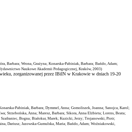
óra, Barbara
;
Wrona, Grażyna
;
Konarska-Pabiniak, Barbara
;
Bańdo, Adam
;
ydawnictwo Naukowe Akademii Pedagogicznej, Kraków
,
2003
)
XX wieku, zorganizowanej przez IBiIN w Krakowie w dniach 19-20
Konarska-Pabiniak, Barbara
;
Dymmel, Anna
;
Gomoliszek, Joanna
;
Sanojca, Karol
;
Ewa
;
Strzebońska, Anna
;
Maresz, Barbara
;
Sikora, Anna Elżbieta
;
Lorens, Beata
;
;
Szafraniec, Bogna
;
Białokur, Marek
;
Kuzicki, Jerzy
;
Trojanowski, Piotr
;
na, Dariusz
;
Jazowska-Gumulska, Maria
;
Bańdo, Adam
;
Woźniakowski,