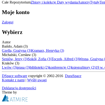
Całe Repozytorium
Zbiory i kolekcje
Daty wydania
Autorzy
Tytuły
Te
Moje konto
Zaloguj
Wybierz
Autor
Bańdo, Adam (3)
Gzella, Grażyna (3)
Kramarz, Henryka (3)
Michalski, Czesław (3)
Seniów, Jerzy (3)
Sokół, Zofia (3)
Toczek, Alfred (3)
Wrona, Grażyna (
Kraków (3)
Lwów (3)
prasa (3)
biblioteki (2)
konferencje (2)
księgozbiory (2)
19 w. 
DSpace software
copyright © 2002-2016
DuraSpace
Kontakt z nami
|
Wyślij uwagi
Deklaracja dostępności
Theme by