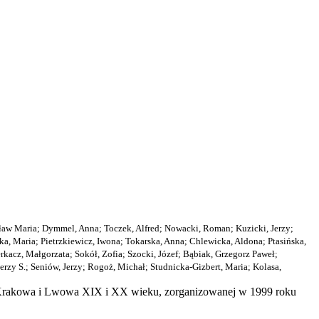
ław Maria
;
Dymmel, Anna
;
Toczek, Alfred
;
Nowacki, Roman
;
Kuzicki, Jerzy
;
a, Maria
;
Pietrzkiewicz, Iwona
;
Tokarska, Anna
;
Chlewicka, Aldona
;
Ptasińska,
rkacz, Małgorzata
;
Sokół, Zofia
;
Szocki, Józef
;
Bąbiak, Grzegorz Paweł
;
erzy S.
;
Seniów, Jerzy
;
Rogoż, Michał
;
Studnicka-Gizbert, Maria
;
Kolasa,
ki Krakowa i Lwowa XIX i XX wieku, zorganizowanej w 1999 roku