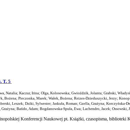
. T. 5
wa, Natalia
;
Kaczur, Irina
;
Olga, Kolosowska
;
Gwioździk, Jolanta
;
Grabski, Władys
yk, Bożena
;
Pieczonka, Marek
;
Wałek, Bożena
;
Reizes-Dzieduszycki, Jerzy
;
Konopk
berski, Leszek
;
Dziki, Sylwester
;
Jaskuła, Roman
;
Gzella, Grażyna
;
Korczyńska-De
, Grażyna
;
Bańdo, Adam
;
Bogdanowska-Spuła, Ewa
;
Lachendro, Jacek
;
Ossowski, J
lnopolskiej Konferencji Naukowej pt. Książki, czasopisma, bibliote