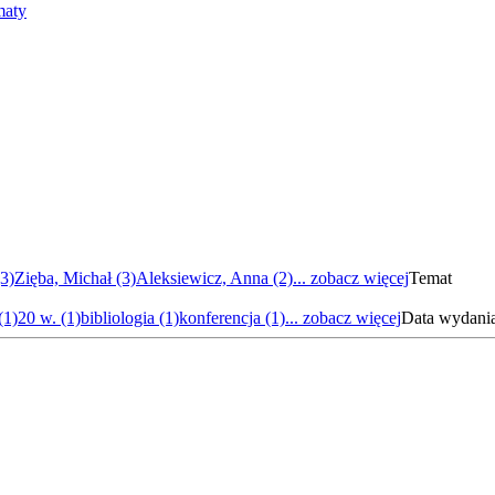
maty
3)
Zięba, Michał (3)
Aleksiewicz, Anna (2)
... zobacz więcej
Temat
(1)
20 w. (1)
bibliologia (1)
konferencja (1)
... zobacz więcej
Data wydani