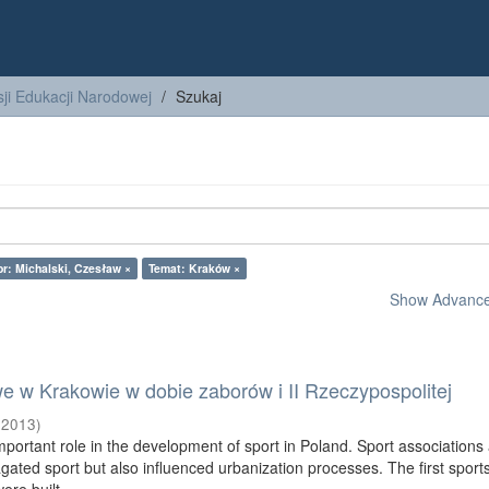
ji Edukacji Narodowej
Szukaj
or: Michalski, Czesław ×
Temat: Kraków ×
Show Advanced
e w Krakowie w dobie zaborów i II Rzeczypospolitej
(
2013
)
portant role in the development of sport in Poland. Sport associations
gated sport but also influenced urbanization processes. The first sport