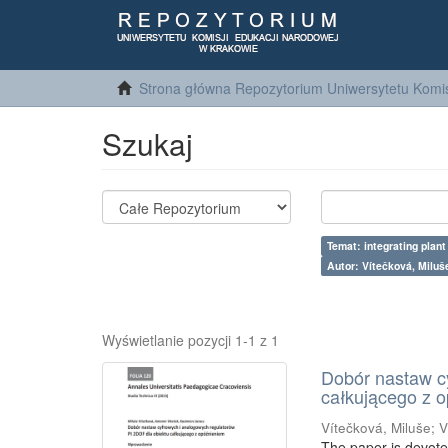
Strona główna Repozytorium Uniwersytetu Komis
Szukaj
Temat: integrating plant
Autor: Vítečková, Miluš
Wyświetlanie pozycji 1-1 z 1
Dobór nastaw c
całkującego z 
Vítečková, Miluše
;
V
The paper is devoted