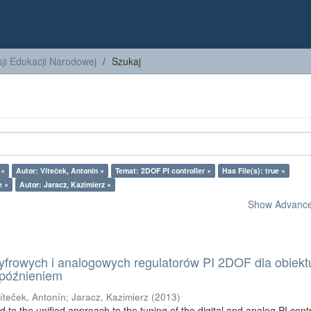
ji Edukacji Narodowej
Szukaj
 ×
Autor: Víteček, Antonín ×
Temat: 2DOF PI controller ×
Has File(s): true ×
e ×
Autor: Jaracz, Kazimierz ×
Show Advanced
yfrowych i analogowych regulatorów PI 2DOF dla obiekt
opóźnieniem
íteček, Antonín
;
Jaracz, Kazimierz
(
2013
)
 to the unified approach to the tuning of the digital and analog PI contr