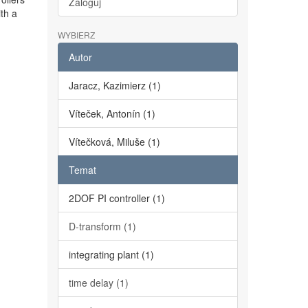
Zaloguj
th a
WYBIERZ
Autor
Jaracz, Kazimierz (1)
Víteček, Antonín (1)
Vítečková, Miluše (1)
Temat
2DOF PI controller (1)
D-transform (1)
integrating plant (1)
time delay (1)