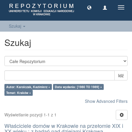
Toggl
navig
Szukaj
Szukaj
Idź
Autor: Karolczak, Kazimierz ×
Data wydania: [1980 TO 1989] ×
Temat: Kraków ×
Show Advanced Filters
Wyświetlanie pozycji 1-1 z 1
Właściciele domów w Krakowie na przełomie XIX i
XX wieku : z badań nad dziejami Krakowa