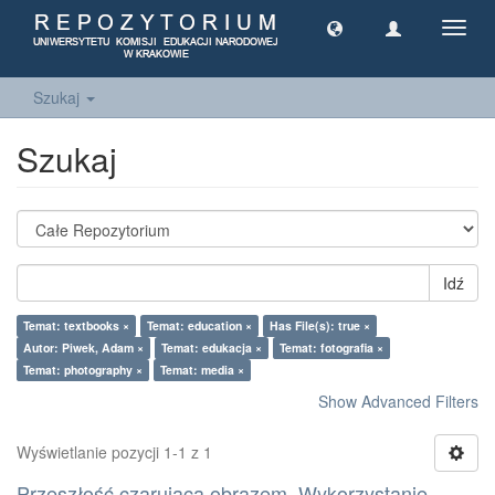
Toggl
navig
Szukaj
Szukaj
Idź
Temat: textbooks ×
Temat: education ×
Has File(s): true ×
Autor: Piwek, Adam ×
Temat: edukacja ×
Temat: fotografia ×
Temat: photography ×
Temat: media ×
Show Advanced Filters
Wyświetlanie pozycji 1-1 z 1
Przeszłość czarująca obrazem. Wykorzystanie