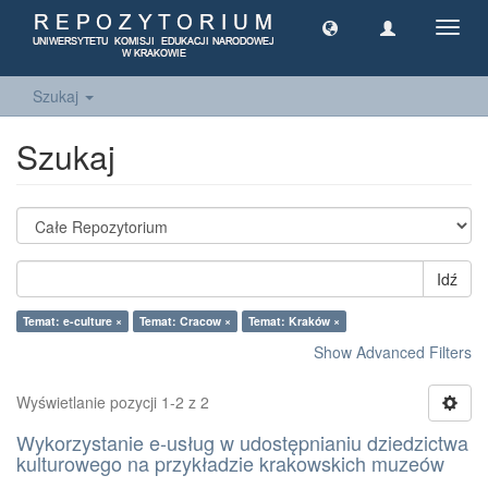
Toggl
navig
Szukaj
Szukaj
Idź
Temat: e-culture ×
Temat: Cracow ×
Temat: Kraków ×
Show Advanced Filters
Wyświetlanie pozycji 1-2 z 2
Wykorzystanie e-usług w udostępnianiu dziedzictwa
kulturowego na przykładzie krakowskich muzeów