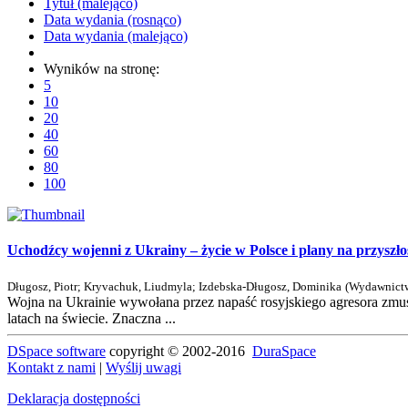
Tytuł (malejąco)
Data wydania (rosnąco)
Data wydania (malejąco)
Wyników na stronę:
5
10
20
40
60
80
100
Uchodźcy wojenni z Ukrainy – życie w Polsce i plany na przyszło
Długosz, Piotr
;
Kryvachuk, Liudmyla
;
Izdebska-Długosz, Dominika
(
Wydawnictw
Wojna na Ukrainie wywołana przez napaść rosyjskiego agresora zmus
latach na świecie. Znaczna ...
DSpace software
copyright © 2002-2016
DuraSpace
Kontakt z nami
|
Wyślij uwagi
Deklaracja dostępności