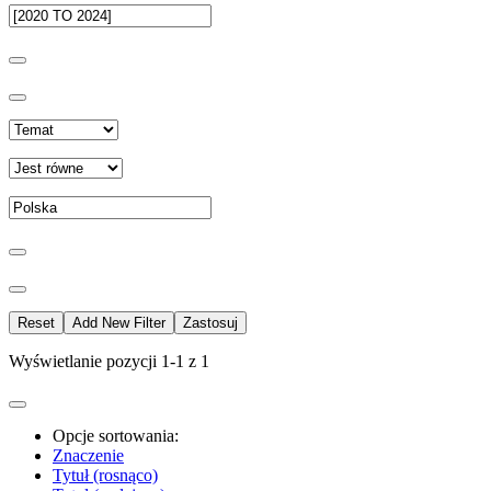
Reset
Add New Filter
Zastosuj
Wyświetlanie pozycji 1-1 z 1
Opcje sortowania:
Znaczenie
Tytuł (rosnąco)