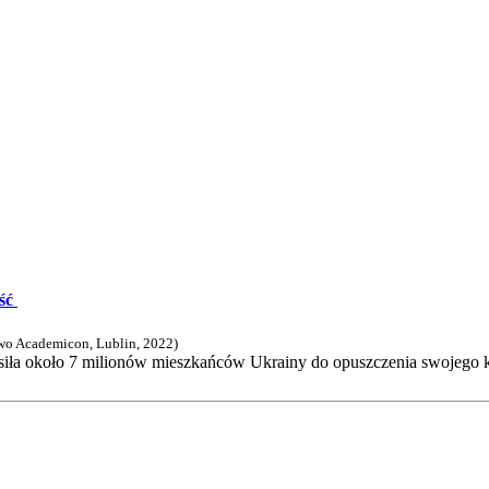
ść
o Academicon, Lublin
,
2022
)
iła około 7 milionów mieszkańców Ukrainy do opuszczenia swojego kra