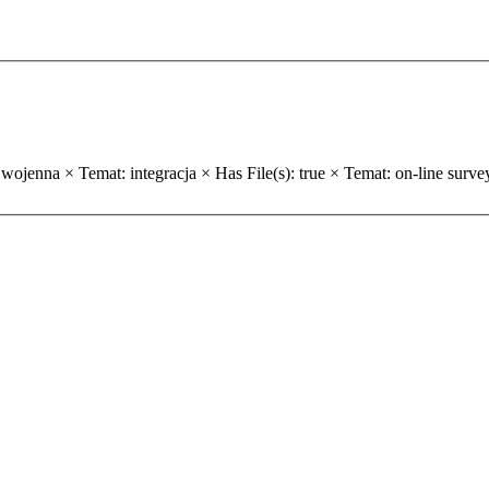
 wojenna ×
Temat: integracja ×
Has File(s): true ×
Temat: on-line surve