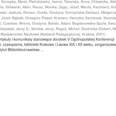
;
Konopka, Maria
;
Pietrzkiewicz, Iwona
;
Tokarska, Anna
;
Chlewicka, Al
ata
;
Główacki, Albin
;
Rausz, Monika
;
Zając, Józef
;
Warda, Kazimierz
;
Ku
ester
;
Jaskuła, Roman
;
Gzella, Grażyna
;
Korczyńska-Derkacz, Małgorz
, Józef
;
Bąbiak, Grzegorz Paweł
;
Kramarz, Henryka
;
Karolczak, Kazimi
ki, Czesław
;
Wrona, Grażyna
;
Bańdo, Adam
;
Bogdanowska-Spuła, Ewa
Ossowski, Jerzy S.
;
Seniów, Jerzy
;
Rogoż, Michał
;
Studnicka-Gizbert, M
(
Wydawnictwo Naukowe Akademii Pedagogicznej, Kraków
,
2001
)
rtykuły i komunikaty stanowiące dorobek V Ogólnopolskiej Konferencji
i, czasopisma, biblioteki Krakowa i Lwowa XIX i XX wieku, zorganizowa
ytut Bibliotekoznawstwa ...