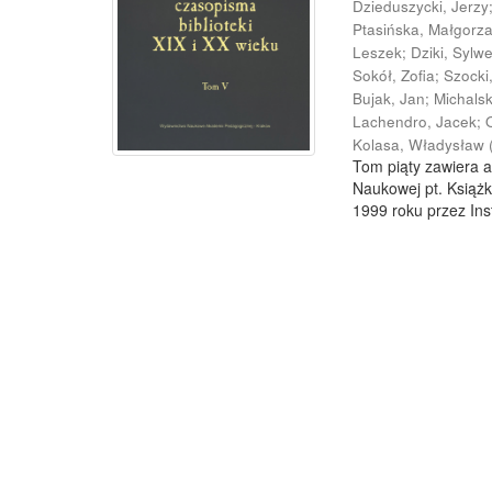
Dzieduszycki, Jerzy
Ptasińska, Małgorz
Leszek
;
Dziki, Sylw
Sokół, Zofia
;
Szocki
Bujak, Jan
;
Michals
Lachendro, Jacek
;
Kolasa, Władysław
Tom piąty zawiera a
Naukowej pt. Książk
1999 roku przez Inst