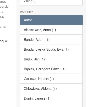
Zaloguj
dona
;
berski,
ata
;
WYBIERZ
erz
;
Autor
;
aria
;
Aleksiewicz, Anna (1)
Bańdo, Adam (1)
nej w
Bogdanowska-Spuła, Ewa (1)
Bujak, Jan (1)
Bąbiak, Grzegorz Paweł (1)
Cariowa, Natalia (1)
Chlewicka, Aldona (1)
Dunin, Janusz (1)