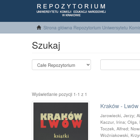
Strona główna Repozytorium Uniwersytetu Komis
Szukaj
Wyświetlanie pozycji 1-1 z 1
Kraków - Lwów : 
Jarowiecki, Jerzy
;
A
Kaczur, Irina
;
Olga,
Toczek, Alfred
;
Now
Woźniakowski, Krzy