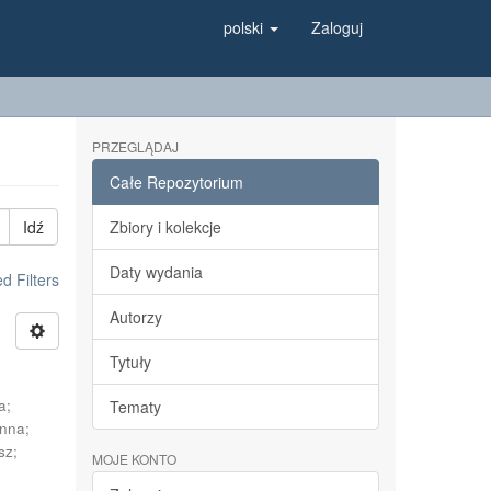
polski
Zaloguj
PRZEGLĄDAJ
Całe Repozytorium
Idź
Zbiory i kolekcje
Daty wydania
 Filters
Autorzy
Tytuły
a
;
Tematy
Anna
;
sz
;
MOJE KONTO