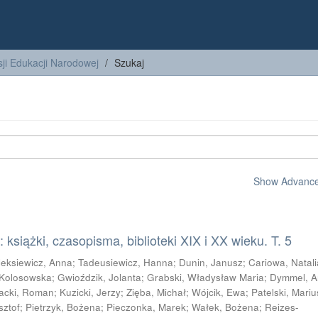
ji Edukacji Narodowej
Szukaj
Show Advanced
książki, czasopisma, biblioteki XIX i XX wieku. T. 5
leksiewicz, Anna
;
Tadeusiewicz, Hanna
;
Dunin, Janusz
;
Cariowa, Natali
 Kolosowska
;
Gwioździk, Jolanta
;
Grabski, Władysław Maria
;
Dymmel, 
acki, Roman
;
Kuzicki, Jerzy
;
Zięba, Michał
;
Wójcik, Ewa
;
Patelski, Mariu
sztof
;
Pietrzyk, Bożena
;
Pieczonka, Marek
;
Wałek, Bożena
;
Reizes-