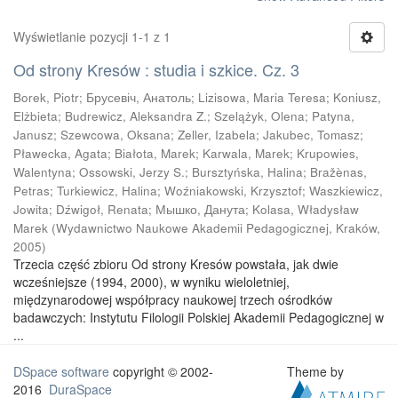
Wyświetlanie pozycji 1-1 z 1
Od strony Kresów : studia i szkice. Cz. 3
Borek, Piotr
;
Брусевіч, Анатоль
;
Lizisowa, Maria Teresa
;
Koniusz,
Elżbieta
;
Budrewicz, Aleksandra Z.
;
Szelążyk, Olena
;
Patyna,
Janusz
;
Szewcowa, Oksana
;
Zeller, Izabela
;
Jakubec, Tomasz
;
Pławecka, Agata
;
Białota, Marek
;
Karwala, Marek
;
Krupowies,
Walentyna
;
Ossowski, Jerzy S.
;
Bursztyńska, Halina
;
Bražènas,
Petras
;
Turkiewicz, Halina
;
Woźniakowski, Krzysztof
;
Waszkiewicz,
Jowita
;
Dźwigoł, Renata
;
Мышко, Данута
;
Kolasa, Władysław
Marek
(
Wydawnictwo Naukowe Akademii Pedagogicznej, Kraków
,
2005
)
Trzecia część zbioru Od strony Kresów powstała, jak dwie
wcześniejsze (1994, 2000), w wyniku wieloletniej,
międzynarodowej współpracy naukowej trzech ośrodków
badawczych: Instytutu Filologii Polskiej Akademii Pedagogicznej w
...
DSpace software
copyright © 2002-
Theme by
2016
DuraSpace