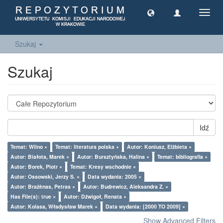
Toggl
navig
Szukaj
Szukaj
Idź
Temat: Wilno ×
Temat: literatura polska ×
Autor: Koniusz, Elżbieta ×
Autor: Białota, Marek ×
Autor: Bursztyńska, Halina ×
Temat: bibliografia ×
Autor: Borek, Piotr ×
Temat: Kresy wschodnie ×
Autor: Ossowski, Jerzy S. ×
Data wydania: 2005 ×
Autor: Bražènas, Petras ×
Autor: Budrewicz, Aleksandra Z. ×
Has File(s): true ×
Autor: Dźwigoł, Renata ×
Autor: Kolasa, Władysław Marek ×
Data wydania: [2000 TO 2009] ×
Show Advanced Filters