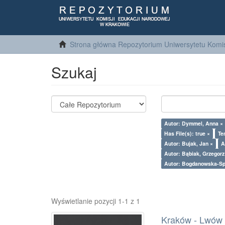
Strona główna Repozytorium Uniwersytetu Komis
Szukaj
Autor: Dymmel, Anna ×
Has File(s): true ×
Te
Autor: Bujak, Jan ×
A
Autor: Bąbiak, Grzegor
Autor: Bogdanowska-Sp
Wyświetlanie pozycji 1-1 z 1
Kraków - Lwów : 