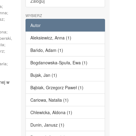
Zaloguj
a
;
Anna
;
WYBIERZ
sz
;
Autor
dona
;
Aleksiewicz, Anna (1)
berski,
ata
;
Bańdo, Adam (1)
erz
;
;
Bogdanowska-Spuła, Ewa (1)
aria
;
Bujak, Jan (1)
nej w
Bąbiak, Grzegorz Paweł (1)
Cariowa, Natalia (1)
Chlewicka, Aldona (1)
Dunin, Janusz (1)