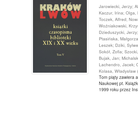
Jarowiecki, Jerzy
;
A
Kaczur, Irina
;
Olga,
Toczek, Alfred
;
Now
Woźniakowski, Krzy
Dzieduszycki, Jerzy
Ptasińska, Małgorz
Leszek
;
Dziki, Sylw
Sokół, Zofia
;
Szocki
Bujak, Jan
;
Michals
Lachendro, Jacek
;
Kolasa, Władysław
Tom piąty zawiera a
Naukowej pt. Książk
1999 roku przez Inst