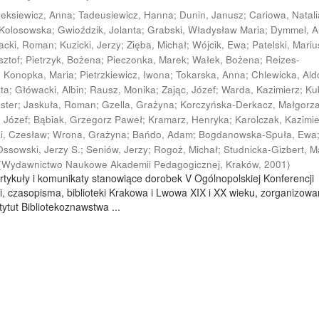
leksiewicz, Anna
;
Tadeusiewicz, Hanna
;
Dunin, Janusz
;
Cariowa, Natali
 Kolosowska
;
Gwioździk, Jolanta
;
Grabski, Władysław Maria
;
Dymmel, 
acki, Roman
;
Kuzicki, Jerzy
;
Zięba, Michał
;
Wójcik, Ewa
;
Patelski, Mariu
sztof
;
Pietrzyk, Bożena
;
Pieczonka, Marek
;
Wałek, Bożena
;
Reizes-
;
Konopka, Maria
;
Pietrzkiewicz, Iwona
;
Tokarska, Anna
;
Chlewicka, Al
ata
;
Główacki, Albin
;
Rausz, Monika
;
Zając, Józef
;
Warda, Kazimierz
;
Ku
ester
;
Jaskuła, Roman
;
Gzella, Grażyna
;
Korczyńska-Derkacz, Małgorz
, Józef
;
Bąbiak, Grzegorz Paweł
;
Kramarz, Henryka
;
Karolczak, Kazimi
ki, Czesław
;
Wrona, Grażyna
;
Bańdo, Adam
;
Bogdanowska-Spuła, Ewa
Ossowski, Jerzy S.
;
Seniów, Jerzy
;
Rogoż, Michał
;
Studnicka-Gizbert, M
(
Wydawnictwo Naukowe Akademii Pedagogicznej, Kraków
,
2001
)
rtykuły i komunikaty stanowiące dorobek V Ogólnopolskiej Konferencji
i, czasopisma, biblioteki Krakowa i Lwowa XIX i XX wieku, zorganizowa
ytut Bibliotekoznawstwa ...