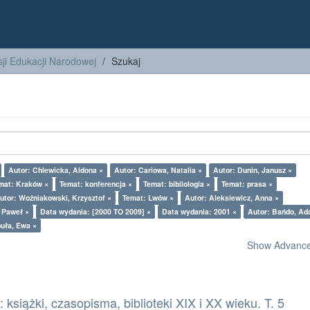
ji Edukacji Narodowej
Szukaj
Autor: Chlewicka, Aldona ×
Autor: Cariowa, Natalia ×
Autor: Dunin, Janusz ×
mat: Kraków ×
Temat: konferencja ×
Temat: bibliologia ×
Temat: prasa ×
utor: Woźniakowski, Krzysztof ×
Temat: Lwów ×
Autor: Aleksiewicz, Anna ×
z Paweł ×
Data wydania: [2000 TO 2009] ×
Data wydania: 2001 ×
Autor: Bańdo, Ad
uła, Ewa ×
Show Advanced
książki, czasopisma, biblioteki XIX i XX wieku. T. 5