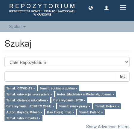
Toggl
navig
Szukaj
Szukaj
Idź
Temat: COVID-19 ×
Temat: edukacja zdalna ×
Temat: edukacja nauczyciela ×
Autor: Madalińska-Michalak, Joanna ×
Temat: distance education ×
Data wydania: 2020 ×
Data wydania: [2020 TO 2024] ×
Temat: rynek pracy ×
Temat: Polska ×
Autor: Raykov, Milosh ×
Has File(s): true ×
Temat: Poland ×
Temat: labour market ×
Show Advanced Filters