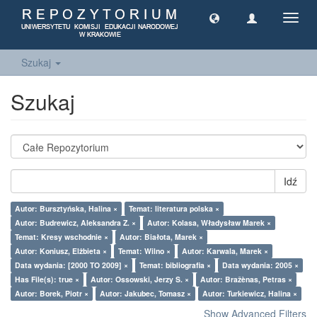
Toggl
navig
Szukaj
Szukaj
Idź
Autor: Bursztyńska, Halina ×
Temat: literatura polska ×
Autor: Budrewicz, Aleksandra Z. ×
Autor: Kolasa, Władysław Marek ×
Temat: Kresy wschodnie ×
Autor: Białota, Marek ×
Autor: Koniusz, Elżbieta ×
Temat: Wilno ×
Autor: Karwala, Marek ×
Data wydania: [2000 TO 2009] ×
Temat: bibliografia ×
Data wydania: 2005 ×
Has File(s): true ×
Autor: Ossowski, Jerzy S. ×
Autor: Bražènas, Petras ×
Autor: Borek, Piotr ×
Autor: Jakubec, Tomasz ×
Autor: Turkiewicz, Halina ×
Show Advanced Filters