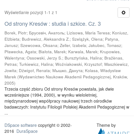
Wyświetlanie pozycji 1-1 z 1
Od strony Kresów : studia i szkice. Cz. 3
Borek, Piotr
;
Брусевіч, Анатоль
;
Lizisowa, Maria Teresa
;
Koniusz,
Elżbieta
;
Budrewicz, Aleksandra Z.
;
Szelążyk, Olena
;
Patyna,
Janusz
;
Szewcowa, Oksana
;
Zeller, Izabela
;
Jakubec, Tomasz
;
Pławecka, Agata
;
Białota, Marek
;
Karwala, Marek
;
Krupowies,
Walentyna
;
Ossowski, Jerzy S.
;
Bursztyńska, Halina
;
Bražènas,
Petras
;
Turkiewicz, Halina
;
Woźniakowski, Krzysztof
;
Waszkiewicz,
Jowita
;
Dźwigoł, Renata
;
Мышко, Данута
;
Kolasa, Władysław
Marek
(
Wydawnictwo Naukowe Akademii Pedagogicznej, Kraków
,
2005
)
Trzecia część zbioru Od strony Kresów powstała, jak dwie
wcześniejsze (1994, 2000), w wyniku wieloletniej,
międzynarodowej współpracy naukowej trzech ośrodków
badawczych: Instytutu Filologii Polskiej Akademii Pedagogicznej w
...
DSpace software
copyright © 2002-
Theme by
2016
DuraSpace