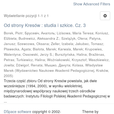
Show Advanced Filters
Wyświetlanie pozycji 1-1 z 1
Od strony Kresów : studia i szkice. Cz. 3
Borek, Piotr
;
Брусевіч, Анатоль
;
Lizisowa, Maria Teresa
;
Koniusz,
Elżbieta
;
Budrewicz, Aleksandra Z.
;
Szelążyk, Olena
;
Patyna,
Janusz
;
Szewcowa, Oksana
;
Zeller, Izabela
;
Jakubec, Tomasz
;
Pławecka, Agata
;
Białota, Marek
;
Karwala, Marek
;
Krupowies,
Walentyna
;
Ossowski, Jerzy S.
;
Bursztyńska, Halina
;
Bražènas,
Petras
;
Turkiewicz, Halina
;
Woźniakowski, Krzysztof
;
Waszkiewicz,
Jowita
;
Dźwigoł, Renata
;
Мышко, Данута
;
Kolasa, Władysław
Marek
(
Wydawnictwo Naukowe Akademii Pedagogicznej, Kraków
,
2005
)
Trzecia część zbioru Od strony Kresów powstała, jak dwie
wcześniejsze (1994, 2000), w wyniku wieloletniej,
międzynarodowej współpracy naukowej trzech ośrodków
badawczych: Instytutu Filologii Polskiej Akademii Pedagogicznej w
...
DSpace software
copyright © 2002-
Theme by