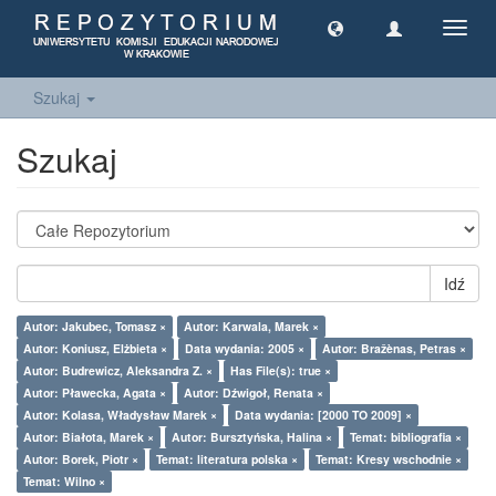
Toggl
navig
Szukaj
Szukaj
Idź
Autor: Jakubec, Tomasz ×
Autor: Karwala, Marek ×
Autor: Koniusz, Elżbieta ×
Data wydania: 2005 ×
Autor: Bražènas, Petras ×
Autor: Budrewicz, Aleksandra Z. ×
Has File(s): true ×
Autor: Pławecka, Agata ×
Autor: Dźwigoł, Renata ×
Autor: Kolasa, Władysław Marek ×
Data wydania: [2000 TO 2009] ×
Autor: Białota, Marek ×
Autor: Bursztyńska, Halina ×
Temat: bibliografia ×
Autor: Borek, Piotr ×
Temat: literatura polska ×
Temat: Kresy wschodnie ×
Temat: Wilno ×