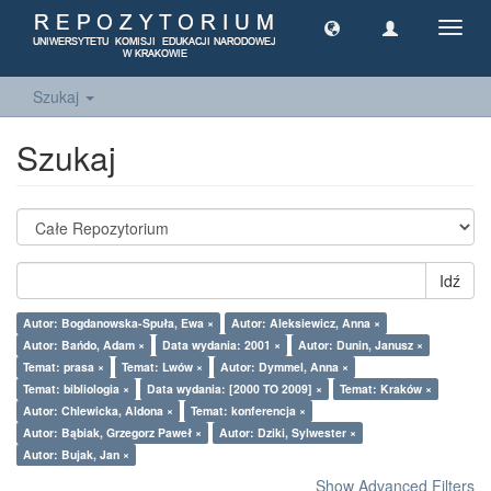
Toggl
navig
Szukaj
Szukaj
Idź
Autor: Bogdanowska-Spuła, Ewa ×
Autor: Aleksiewicz, Anna ×
Autor: Bańdo, Adam ×
Data wydania: 2001 ×
Autor: Dunin, Janusz ×
Temat: prasa ×
Temat: Lwów ×
Autor: Dymmel, Anna ×
Temat: bibliologia ×
Data wydania: [2000 TO 2009] ×
Temat: Kraków ×
Autor: Chlewicka, Aldona ×
Temat: konferencja ×
Autor: Bąbiak, Grzegorz Paweł ×
Autor: Dziki, Sylwester ×
Autor: Bujak, Jan ×
Show Advanced Filters