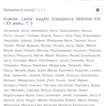
Wyświetlanie pozycji 1-1 z 1
Kraków - Lwów : książki, czasopisma, biblioteki XIX
i XX wieku. T. 5
Jarowiecki, Jerzy
;
Aleksiewicz, Anna
;
Tadeusiewicz, Hanna
;
Dunin, Janusz
;
Cariowa, Natalia
;
Kaczur, Irina
;
Olga, Kolosowska
;
Gwioździk, Jolanta
;
Grabski, Władysław Maria
;
Dymmel, Anna
;
Toczek, Alfred
;
Nowacki, Roman
;
Kuzicki, Jerzy
;
Zięba, Michał
;
Wójcik, Ewa
;
Patelski, Mariusz
;
Woźniakowski, Krzysztof
;
Pietrzyk,
Bożena
;
Pieczonka, Marek
;
Wałek, Bożena
;
Reizes-Dzieduszycki,
Jerzy
;
Konopka, Maria
;
Pietrzkiewicz, Iwona
;
Tokarska, Anna
;
Chlewicka, Aldona
;
Ptasińska, Małgorzata
;
Główacki, Albin
;
Rausz, Monika
;
Zając, Józef
;
Warda, Kazimierz
;
Kuberski, Leszek
;
Dziki, Sylwester
;
Jaskuła, Roman
;
Gzella, Grażyna
;
Korczyńska-
Derkacz, Małgorzata
;
Sokół, Zofia
;
Szocki, Józef
;
Bąbiak,
Grzegorz Paweł
;
Kramarz, Henryka
;
Karolczak, Kazimierz
;
Bujak,
Jan
;
Michalski, Czesław
;
Wrona, Grażyna
;
Bańdo, Adam
;
Bogdanowska-Spuła, Ewa
;
Lachendro, Jacek
;
Ossowski, Jerzy S.
;
Seniów, Jerzy
;
Rogoż, Michał
;
Studnicka-Gizbert, Maria
;
Kolasa,
Władysław
(
Wydawnictwo Naukowe Akademii Pedagogicznej,