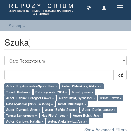
Toggl
navig
Szukaj
Szukaj
Idź
Autor: Bogdanowska-Spuła, Ewa ×
Autor: Chlewicka, Aldona ×
Temat: Kraków ×
Data wydania: 2001 ×
Temat: prasa ×
Autor: Bąbiak, Grzegorz Paweł ×
Autor: Dziki, Sylwester ×
Temat: Lwów ×
Data wydania: [2000 TO 2009] ×
Temat: bibliologia ×
Autor: Dymmel, Anna ×
Autor: Bańdo, Adam ×
Autor: Dunin, Janusz ×
Temat: konferencja ×
Has File(s): true ×
Autor: Bujak, Jan ×
Autor: Cariowa, Natalia ×
Autor: Aleksiewicz, Anna ×
Show Advanced Filters