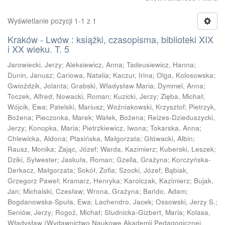
Wyświetlanie pozycji 1-1 z 1
Kraków - Lwów : książki, czasopisma, biblioteki XIX
i XX wieku. T. 5
Jarowiecki, Jerzy
;
Aleksiewicz, Anna
;
Tadeusiewicz, Hanna
;
Dunin, Janusz
;
Cariowa, Natalia
;
Kaczur, Irina
;
Olga, Kolosowska
;
Gwioździk, Jolanta
;
Grabski, Władysław Maria
;
Dymmel, Anna
;
Toczek, Alfred
;
Nowacki, Roman
;
Kuzicki, Jerzy
;
Zięba, Michał
;
Wójcik, Ewa
;
Patelski, Mariusz
;
Woźniakowski, Krzysztof
;
Pietrzyk,
Bożena
;
Pieczonka, Marek
;
Wałek, Bożena
;
Reizes-Dzieduszycki,
Jerzy
;
Konopka, Maria
;
Pietrzkiewicz, Iwona
;
Tokarska, Anna
;
Chlewicka, Aldona
;
Ptasińska, Małgorzata
;
Główacki, Albin
;
Rausz, Monika
;
Zając, Józef
;
Warda, Kazimierz
;
Kuberski, Leszek
;
Dziki, Sylwester
;
Jaskuła, Roman
;
Gzella, Grażyna
;
Korczyńska-
Derkacz, Małgorzata
;
Sokół, Zofia
;
Szocki, Józef
;
Bąbiak,
Grzegorz Paweł
;
Kramarz, Henryka
;
Karolczak, Kazimierz
;
Bujak,
Jan
;
Michalski, Czesław
;
Wrona, Grażyna
;
Bańdo, Adam
;
Bogdanowska-Spuła, Ewa
;
Lachendro, Jacek
;
Ossowski, Jerzy S.
;
Seniów, Jerzy
;
Rogoż, Michał
;
Studnicka-Gizbert, Maria
;
Kolasa,
Władysław
(
Wydawnictwo Naukowe Akademii Pedagogicznej,