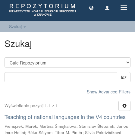
Toggl
navig
Szukaj
Szukaj
Idź
Show Advanced Filters
Wyświetlanie pozycji 1-1 z 1
Teaching of national languages in the V4 countries
Pieniążek, Marek
;
Martina Šmejkalová
;
Stanislav Štěpáník
;
János
Imre Heltai
;
Réka Sólyom
;
Tibor M. Pintér
;
Silvia Pokrivčáková
;