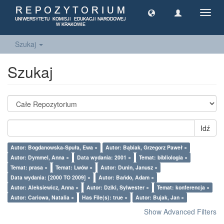
Toggl
navig
Szukaj
Szukaj
Idź
Autor: Bogdanowska-Spuła, Ewa ×
Autor: Bąbiak, Grzegorz Paweł ×
Autor: Dymmel, Anna ×
Data wydania: 2001 ×
Temat: bibliologia ×
Temat: prasa ×
Temat: Lwów ×
Autor: Dunin, Janusz ×
Data wydania: [2000 TO 2009] ×
Autor: Bańdo, Adam ×
Autor: Aleksiewicz, Anna ×
Autor: Dziki, Sylwester ×
Temat: konferencja ×
Autor: Cariowa, Natalia ×
Has File(s): true ×
Autor: Bujak, Jan ×
Show Advanced Filters