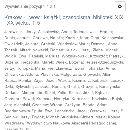
Wyświetlanie pozycji 1-1 z 1
Kraków - Lwów : książki, czasopisma, biblioteki XIX
i XX wieku. T. 5
Jarowiecki, Jerzy
;
Aleksiewicz, Anna
;
Tadeusiewicz, Hanna
;
Dunin, Janusz
;
Cariowa, Natalia
;
Kaczur, Irina
;
Olga, Kolosowska
;
Gwioździk, Jolanta
;
Grabski, Władysław Maria
;
Dymmel, Anna
;
Toczek, Alfred
;
Nowacki, Roman
;
Kuzicki, Jerzy
;
Zięba, Michał
;
Wójcik, Ewa
;
Patelski, Mariusz
;
Woźniakowski, Krzysztof
;
Pietrzyk,
Bożena
;
Pieczonka, Marek
;
Wałek, Bożena
;
Reizes-Dzieduszycki,
Jerzy
;
Konopka, Maria
;
Pietrzkiewicz, Iwona
;
Tokarska, Anna
;
Chlewicka, Aldona
;
Ptasińska, Małgorzata
;
Główacki, Albin
;
Rausz, Monika
;
Zając, Józef
;
Warda, Kazimierz
;
Kuberski, Leszek
;
Dziki, Sylwester
;
Jaskuła, Roman
;
Gzella, Grażyna
;
Korczyńska-
Derkacz, Małgorzata
;
Sokół, Zofia
;
Szocki, Józef
;
Bąbiak,
Grzegorz Paweł
;
Kramarz, Henryka
;
Karolczak, Kazimierz
;
Bujak,
Jan
;
Michalski, Czesław
;
Wrona, Grażyna
;
Bańdo, Adam
;
Bogdanowska-Spuła, Ewa
;
Lachendro, Jacek
;
Ossowski, Jerzy S.
;
Seniów, Jerzy
;
Rogoż, Michał
;
Studnicka-Gizbert, Maria
;
Kolasa,
Władysław
(
Wydawnictwo Naukowe Akademii Pedagogicznej,
Kraków
,
2001
)