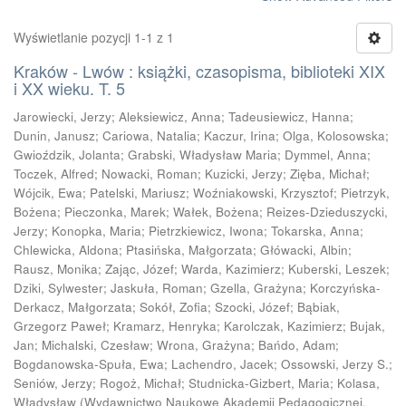
Wyświetlanie pozycji 1-1 z 1
Kraków - Lwów : książki, czasopisma, biblioteki XIX
i XX wieku. T. 5
Jarowiecki, Jerzy
;
Aleksiewicz, Anna
;
Tadeusiewicz, Hanna
;
Dunin, Janusz
;
Cariowa, Natalia
;
Kaczur, Irina
;
Olga, Kolosowska
;
Gwioździk, Jolanta
;
Grabski, Władysław Maria
;
Dymmel, Anna
;
Toczek, Alfred
;
Nowacki, Roman
;
Kuzicki, Jerzy
;
Zięba, Michał
;
Wójcik, Ewa
;
Patelski, Mariusz
;
Woźniakowski, Krzysztof
;
Pietrzyk,
Bożena
;
Pieczonka, Marek
;
Wałek, Bożena
;
Reizes-Dzieduszycki,
Jerzy
;
Konopka, Maria
;
Pietrzkiewicz, Iwona
;
Tokarska, Anna
;
Chlewicka, Aldona
;
Ptasińska, Małgorzata
;
Główacki, Albin
;
Rausz, Monika
;
Zając, Józef
;
Warda, Kazimierz
;
Kuberski, Leszek
;
Dziki, Sylwester
;
Jaskuła, Roman
;
Gzella, Grażyna
;
Korczyńska-
Derkacz, Małgorzata
;
Sokół, Zofia
;
Szocki, Józef
;
Bąbiak,
Grzegorz Paweł
;
Kramarz, Henryka
;
Karolczak, Kazimierz
;
Bujak,
Jan
;
Michalski, Czesław
;
Wrona, Grażyna
;
Bańdo, Adam
;
Bogdanowska-Spuła, Ewa
;
Lachendro, Jacek
;
Ossowski, Jerzy S.
;
Seniów, Jerzy
;
Rogoż, Michał
;
Studnicka-Gizbert, Maria
;
Kolasa,
Władysław
(
Wydawnictwo Naukowe Akademii Pedagogicznej,