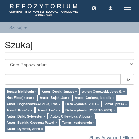
Toggl
navig
Szukaj
Szukaj
Idź
Temat: bibliologia ×
Autor: Dunin, Janusz ×
Autor: Ossowski, Jerzy S. ×
Has File(s): true ×
Autor: Bujak, Jan ×
Autor: Cariowa, Natalia ×
Autor: Bogdanowska-Spuła, Ewa ×
Data wydania: 2001 ×
Temat: prasa ×
Temat: Kraków ×
Temat: Lwów ×
Data wydania: [2000 TO 2009] ×
Autor: Dziki, Sylwester ×
Autor: Chlewicka, Aldona ×
Autor: Bąbiak, Grzegorz Paweł ×
Temat: konferencja ×
Autor: Dymmel, Anna ×
Show Advanced Filters